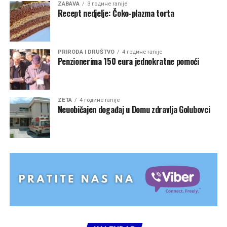
ZABAVA
3 године ranije
Recept nedjelje: Čoko-plazma torta
PRIRODA I DRUŠTVO
4 године ranije
Penzionerima 150 eura jednokratne pomoći
ZETA
4 године ranije
Neuobičajen događaj u Domu zdravlja Golubovci