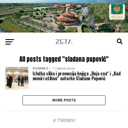
All posts tagged "slađana pupović"
DOGAĐAJI
1 година ranije
Izložba slika i promocija knjiga „Boja sna“ i „Kad
nemiri utihnu“ autorke Slađane Pupović
MORE POSTS
U TRENDU