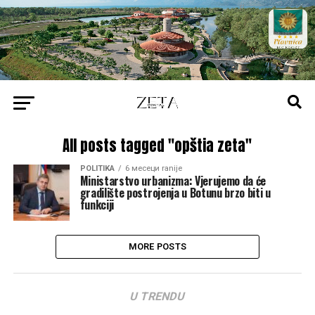
All posts tagged "opštia zeta"
POLITIKA
6 месеци ranije
Ministarstvo urbanizma: Vjerujemo da će
gradilište postrojenja u Botunu brzo biti u
funkciji
MORE POSTS
U TRENDU