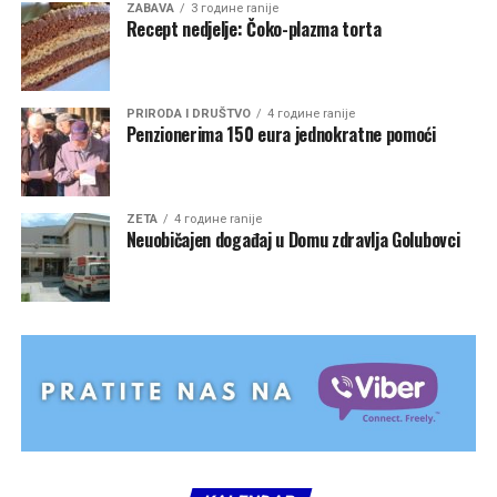
ZABAVA
3 године ranije
Recept nedjelje: Čoko-plazma torta
PRIRODA I DRUŠTVO
4 године ranije
Penzionerima 150 eura jednokratne pomoći
ZETA
4 године ranije
Neuobičajen događaj u Domu zdravlja Golubovci