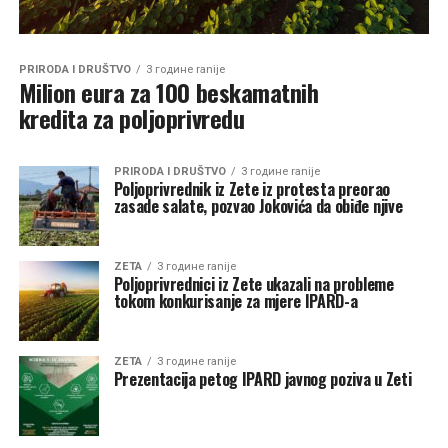
PRIRODA I DRUŠTVO
3 године ranije
Milion eura za 100 beskamatnih
kredita za poljoprivredu
PRIRODA I DRUŠTVO
3 године ranije
Poljoprivrednik iz Zete iz protesta preorao
zasade salate, pozvao Jokovića da obiđe njive
ZETA
3 године ranije
Poljoprivrednici iz Zete ukazali na probleme
tokom konkurisanje za mjere IPARD-a
ZETA
3 године ranije
Prezentacija petog IPARD javnog poziva u Zeti