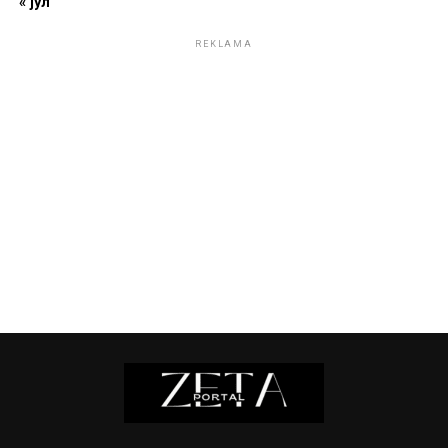
« јул
REKLAMA