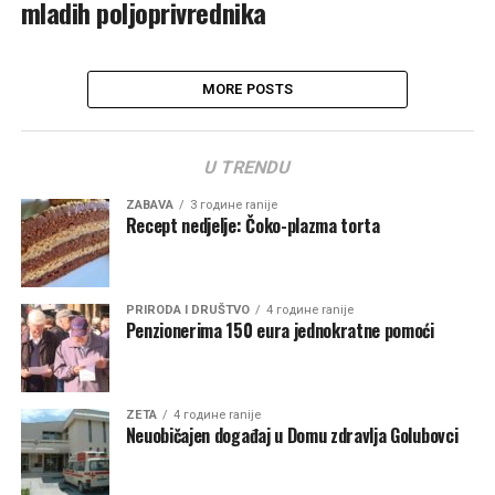
mladih poljoprivrednika
MORE POSTS
U TRENDU
ZABAVA
3 године ranije
Recept nedjelje: Čoko-plazma torta
PRIRODA I DRUŠTVO
4 године ranije
Penzionerima 150 eura jednokratne pomoći
ZETA
4 године ranije
Neuobičajen događaj u Domu zdravlja Golubovci