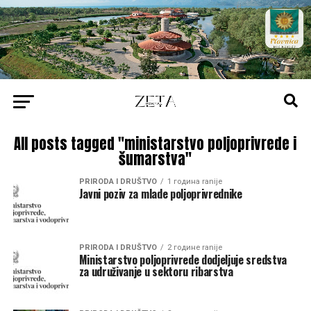
All posts tagged "ministarstvo poljoprivrede i
šumarstva"
PRIRODA I DRUŠTVO
1 година ranije
Javni poziv za mlade poljoprivrednike
PRIRODA I DRUŠTVO
2 године ranije
Ministarstvo poljoprivrede dodjeljuje sredstva
za udruživanje u sektoru ribarstva