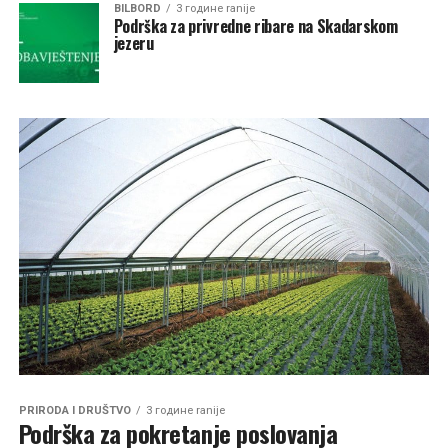
BILBORD
3 године ranije
Podrška za privredne ribare na Skadarskom
jezeru
PRIRODA I DRUŠTVO
3 године ranije
Podrška za pokretanje poslovanja