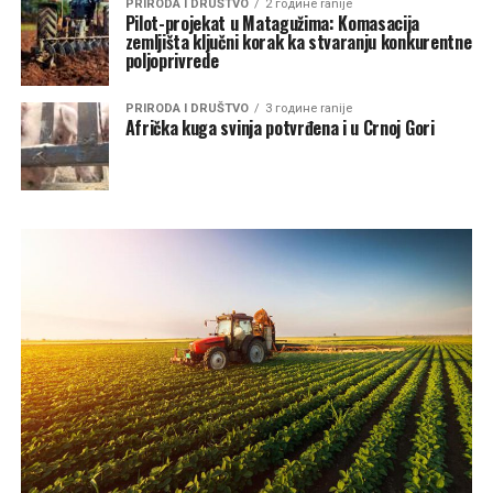
PRIRODA I DRUŠTVO
2 године ranije
Pilot-projekat u Matagužima: Komasacija
zemljišta ključni korak ka stvaranju konkurentne
poljoprivrede
PRIRODA I DRUŠTVO
3 године ranije
Afrička kuga svinja potvrđena i u Crnoj Gori