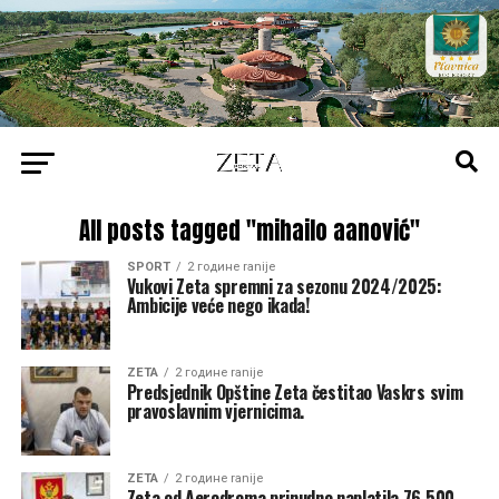
All posts tagged "mihailo aanović"
SPORT
2 године ranije
Vukovi Zeta spremni za sezonu 2024/2025:
Ambicije veće nego ikada!
ZETA
2 године ranije
Predsjednik Opštine Zeta čestitao Vaskrs svim
pravoslavnim vjernicima.
ZETA
2 године ranije
Zeta od Aerodroma prinudno naplatila 76.500