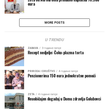
eura
MORE POSTS
U TRENDU
ZABAVA
3 године ranije
Recept nedjelje: Čoko-plazma torta
PRIRODA I DRUŠTVO
4 године ranije
Penzionerima 150 eura jednokratne pomoći
ZETA
4 године ranije
Neuobičajen događaj u Domu zdravlja Golubovci