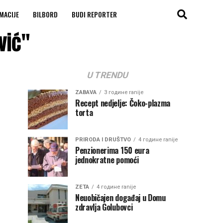
MACIJE
BILBORD
BUDI REPORTER
vić"
U TRENDU
ZABAVA
3 године ranije
Recept nedjelje: Čoko-plazma
torta
PRIRODA I DRUŠTVO
4 године ranije
Penzionerima 150 eura
jednokratne pomoći
ZETA
4 године ranije
Neuobičajen događaj u Domu
zdravlja Golubovci