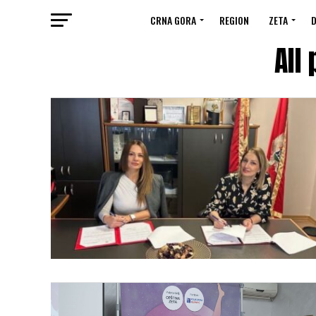
CRNA GORA
REGION
ZETA
D
All