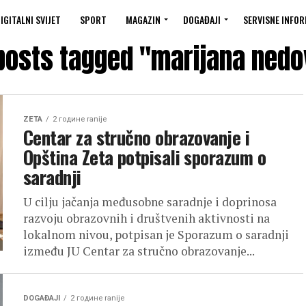
IGITALNI SVIJET
SPORT
MAGAZIN
DOGAĐAJI
SERVISNE INFOR
 posts tagged "marijana nedo
ZETA
2 године ranije
Centar za stručno obrazovanje i
Opština Zeta potpisali sporazum o
saradnji
U cilju jačanja međusobne saradnje i doprinosa
razvoju obrazovnih i društvenih aktivnosti na
lokalnom nivou, potpisan je Sporazum o saradnji
između JU Centar za stručno obrazovanje...
DOGAĐAJI
2 године ranije