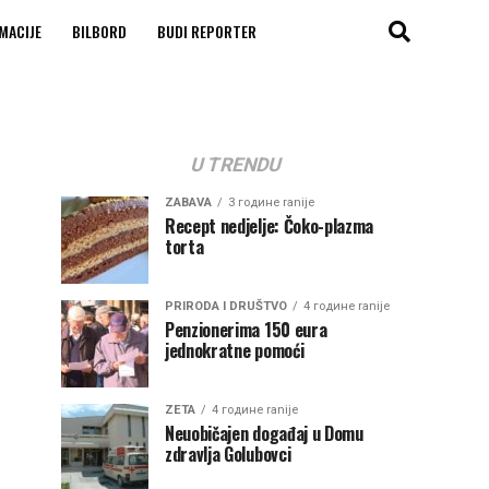
MACIJE
BILBORD
BUDI REPORTER
U TRENDU
ZABAVA
3 године ranije
Recept nedjelje: Čoko-plazma
torta
PRIRODA I DRUŠTVO
4 године ranije
Penzionerima 150 eura
jednokratne pomoći
ZETA
4 године ranije
Neuobičajen događaj u Domu
zdravlja Golubovci