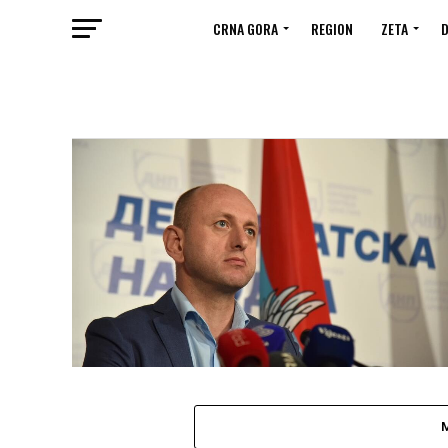
CRNA GORA
REGION
ZETA
D