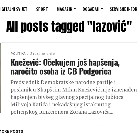
IGITALNI SVIJET
SPORT
MAGAZIN
DOGAĐAJI
SERVISNE INFOR
All posts tagged "lazović"
POLITIKA
2 године ranije
Knežević: Očekujem još hapšenja,
naročito osoba iz CB Podgorica
Predsjednik Demokratske narodne partije i
poslanik u Skupštini Milan Knežević nije iznenađen
hapšenjem bivšeg glavnog specijalnog tužioca
Milivoja Katića i nekadašnjeg istaknutog
policijskog funkcionera Zorana Lazovića...
MORE POSTS