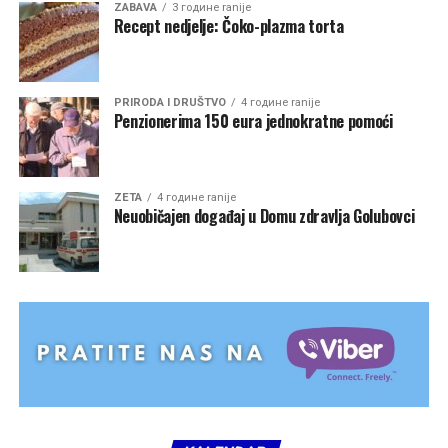
ZABAVA
3 године ranije
Recept nedjelje: Čoko-plazma torta
PRIRODA I DRUŠTVO
4 године ranije
Penzionerima 150 eura jednokratne pomoći
ZETA
4 године ranije
Neuobičajen događaj u Domu zdravlja Golubovci