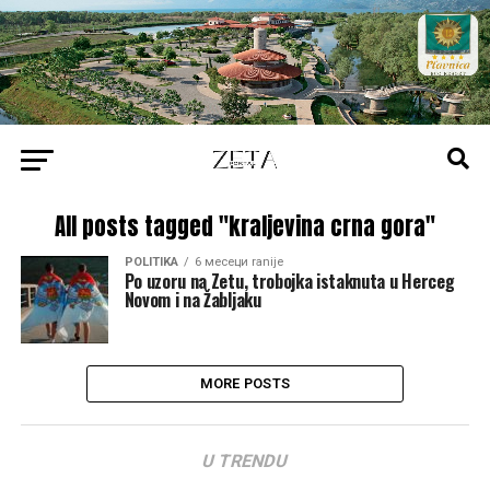
All posts tagged "kraljevina crna gora"
POLITIKA
6 месеци ranije
Po uzoru na Zetu, trobojka istaknuta u Herceg
Novom i na Žabljaku
MORE POSTS
U TRENDU