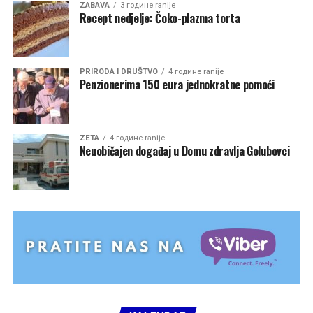
ZABAVA
3 године ranije
Recept nedjelje: Čoko-plazma torta
PRIRODA I DRUŠTVO
4 године ranije
Penzionerima 150 eura jednokratne pomoći
ZETA
4 године ranije
Neuobičajen događaj u Domu zdravlja Golubovci