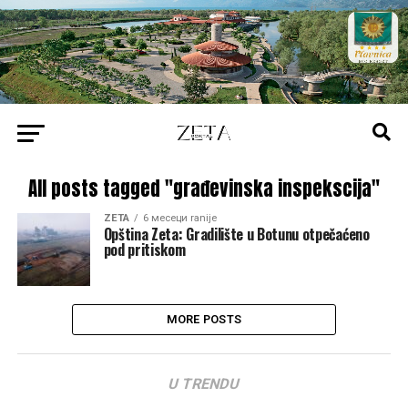
All posts tagged "građevinska inspekscija"
ZETA
6 месеци ranije
Opština Zeta: Gradilište u Botunu otpečaćeno
pod pritiskom
MORE POSTS
U TRENDU