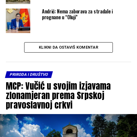
Andrić: Nema zaborava za stradale i
prognane u “Oluji”
KLIKNI DA OSTAVIŠ KOMENTAR
PRIRODA I DRUŠTVO
MCP: Vučić u svojim izjavama
zlonamjeran prema Srpskoj
pravoslavnoj crkvi