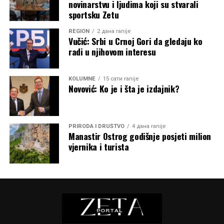
novinarstvu i ljudima koji su stvarali
sportsku Zetu
REGION
2 дана ranije
Vučić: Srbi u Crnoj Gori da gledaju ko
radi u njihovom interesu
KOLUMNE
15 сати ranije
Novović: Ko je i šta je izdajnik?
PRIRODA I DRUŠTVO
4 дана ranije
Manastir Ostrog godišnje posjeti milion
vjernika i turista