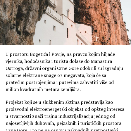
dodavati kako su „neki“ pokušali „da prave Pravoslavnu
Crkvu u Crnoj Gori“, a da su te neke „patrijarh Irinej i
vladike“ osujetili tako što su „na vrijeme osjetili o čemu
se radi“! Ako ovome dodamo i Vučićevu izjavu kako su
„litije u CG počele kada su htjeli pravoslavnu crkvu u CG,
samo da izbrišu ono – srpska“, onda nam se čini da
ulazimo u zonu beskorisnih i štetnih nejasnoća, koje bi se
mogle tolerisati nekom sa manje odgovornosti i značaja
U prostoru Bogetića i Povije, na pravcu kojim hiljade
u javnosti, ali ne i predsjedniku Srbije “, naveli u iz MCP.
vjernika, hodočasnika i turista dolaze do Manastira
Ostroga, državni organi Crne Gore odobrili su izgradnju
Iz Mitropolije crnogorsko-primorske poručuju da
solarne elektrane snage 67 megavata, koja će sa
nemaju pozitivno iskustvo sa političkim usmjeravanjima i
pratećim postrojenjima i putevima zahvatiti više od
tumačenjima crkvenih djelatnosti.
milion kvadratnih metara zemljišta.
“Uz naše najbolje želje i molitve Bogu da politički lideri
Projekat koji se u službenim aktima predstavlja kao
Srbije vrše svoj posao na napredak te države i njenih
proizvodni elektroenergetski objekat od opšteg interesa
građana, i da, koliko je to u njihovoj moći, budu od
u stvarnosti znači trajnu industrijalizaciju jednog od
pomoći i podrške svim Srbima, ma gdje da žive i rade,
najosetljivijih duhovnih, pejzažnih i turističkih prostora
moramo podsjetiti da nemamo pozitivno iskustvo sa
Crne Gore. I to ne na osnovu naknadnih pretpostavki