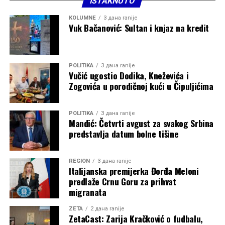
ISTAKNUTO
KOLUMNE
3 дана ranije
Vuk Bačanović: Sultan i knjaz na kredit
POLITIKA
3 дана ranije
Vučić ugostio Dodika, Kneževića i
Zogovića u porodičnoj kući u Čipuljićima
POLITIKA
3 дана ranije
Mandić: Četvrti avgust za svakog Srbina
predstavlja datum bolne tišine
REGION
3 дана ranije
Italijanska premijerka Đorđa Meloni
predlaže Crnu Goru za prihvat
migranata
ZETA
2 дана ranije
ZetaCast: Zarija Kračković o fudbalu,