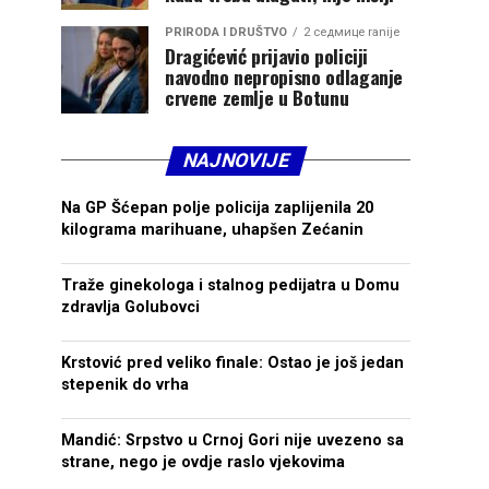
PRIRODA I DRUŠTVO
2 седмице ranije
Dragićević prijavio policiji
navodno nepropisno odlaganje
crvene zemlje u Botunu
NAJNOVIJE
Na GP Šćepan polje policija zaplijenila 20
kilograma marihuane, uhapšen Zećanin
Traže ginekologa i stalnog pedijatra u Domu
zdravlja Golubovci
Krstović pred veliko finale: Ostao je još jedan
stepenik do vrha
Mandić: Srpstvo u Crnoj Gori nije uvezeno sa
strane, nego je ovdje raslo vjekovima