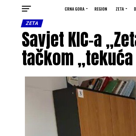
CRNA GORA
REGION
ZETA
D
ZETA
Savjet KIC-a „Ze
tačkom „tekuća 