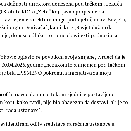
ioca dužnosti direktora donesena pod tačkom „Tekuća
9 Statuta KIC-a „Zeta“ koji jasno propisuje da
a razrješenje direktora mogu podnijeti članovi Savjeta,
ežni organ Osnivača“, kao i da je „Savjet dužan da
anje, donese odluku i o tome obavijesti podnosioca
Noković oglasio se povodom svoje smjene, tvrdeći da je
j 30.04.2026. godine „nezakonito smijenjen pod tačkom
je bila „PISMENO pokrenuta inicijativa za moju
profilu naveo da mu je tokom sjednice postavljeno
 koju, kako tvrdi, nije bio obavezan da dostavi, ali je to
sti rada ustanove“.
 evidentirani odliv sredstava sa računa ustanove u