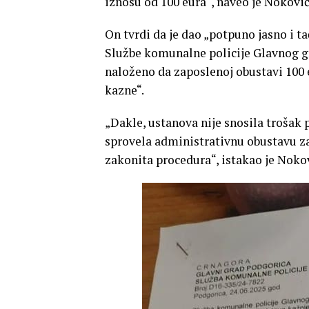
iznosu od 100 eura“, naveo je Noković
On tvrdi da je dao „potpuno jasno i t
Službe komunalne policije Glavnog g
naloženo da zaposlenoj obustavi 100 e
kazne“.
„Dakle, ustanova nije snosila trošak 
sprovela administrativnu obustavu za
zakonita procedura“, istakao je Nokov