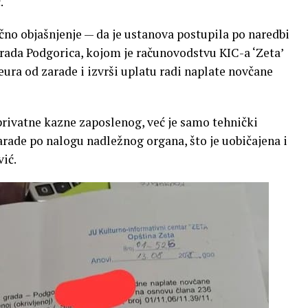
.
ačno objašnjenje — da je ustanova postupila po naredbi
rada Podgorica, kojom je računovodstvu KIC-a ‘Zeta’
ura od zarade i izvrši uplatu radi naplate novčane
privatne kazne zaposlenog, već je samo tehnički
rade po nalogu nadležnog organa, što je uobičajena i
ić.