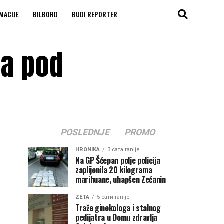
MACIJE
BILBORD
BUDI REPORTER
ća pod
POSLEDNJE
PROMO
HRONIKA
3 сата ranije
Na GP Šćepan polje policija
zaplijenila 20 kilograma
marihuane, uhapšen Zećanin
ZETA
5 сати ranije
Traže ginekologa i stalnog
pedijatra u Domu zdravlja