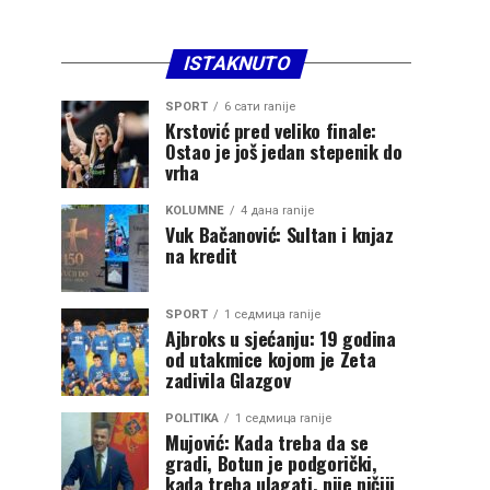
ISTAKNUTO
SPORT
6 сати ranije
Krstović pred veliko finale:
Ostao je još jedan stepenik do
vrha
KOLUMNE
4 дана ranije
Vuk Bačanović: Sultan i knjaz
na kredit
SPORT
1 седмица ranije
Ajbroks u sjećanju: 19 godina
od utakmice kojom je Zeta
zadivila Glazgov
POLITIKA
1 седмица ranije
Mujović: Kada treba da se
gradi, Botun je podgorički,
kada treba ulagati, nije ničiji