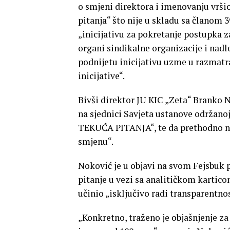
o smjeni direktora i imenovanju vrš
pitanja“ što nije u skladu sa članom 3
„inicijativu za pokretanje postupka z
organi sindikalne organizacije i nadl
podnijetu inicijativu uzme u razmatr
inicijative“.
Bivši direktor JU KIC „Zeta“ Branko 
na sjednici Savjeta ustanove održano
TEKUĆA PITANJA“, te da prethodno ni
smjenu“.
Noković je u objavi na svom Fejsbuk 
pitanje u vezi sa analitičkom karticom
učinio „isključivo radi transparentno
„Konkretno, traženo je objašnjenje za