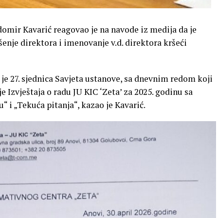
domir Kavarić reagovao je na navode iz medija da je
šenje direktora i imenovanje v.d. direktora kršeći
 je 27. sjednica Savjeta ustanove, sa dnevnim redom koji
 Izvještaja o radu JU KIC ‘Zeta’ za 2025. godinu sa
“ i „Tekuća pitanja“, kazao je Kavarić.