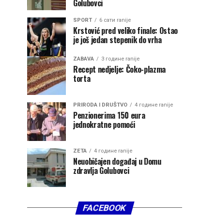
Golubovci
SPORT
6 сати ranije
Krstović pred veliko finale: Ostao
je još jedan stepenik do vrha
ZABAVA
3 године ranije
Recept nedjelje: Čoko-plazma
torta
PRIRODA I DRUŠTVO
4 године ranije
Penzionerima 150 eura
jednokratne pomoći
ZETA
4 године ranije
Neuobičajen događaj u Domu
zdravlja Golubovci
FACEBOOK