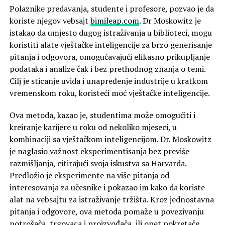
Polaznike predavanja, studente i profesore, pozvao je da
koriste njegov vebsajt
bimileap.com
. Dr
Moskowitz
je
istakao da umjesto dugog istraživanja u biblioteci, mogu
koristiti alate vještačke inteligencije za brzo generisanje
pitanja i odgovora, omogućavajući efikasno prikupljanje
podataka i analize čak i bez prethodnog znanja o temi.
Cilj je sticanje uvida i unapređenje industrije u kratkom
vremenskom roku, koristeći moć vještačke inteligencije.
Ova metoda, kazao je, studentima može omogućiti i
kreiranje karijere u roku od nekoliko mjeseci, u
kombinaciji sa vještačkom inteligencijom. Dr. Moskowitz
je naglasio važnost eksperimentisanja bez previše
razmišljanja, citirajući svoja iskustva sa Harvarda.
Predložio je eksperimente na više pitanja od
interesovanja za učesnike i pokazao im kako da koriste
alat na vebsajtu za istraživanje tržišta. Kroz jednostavna
pitanja i odgovore, ova metoda pomaže u povezivanju
potrošača, trgovaca i proizvođača, ili opet pokretače