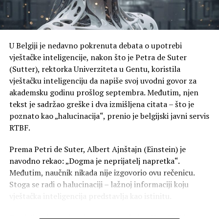
internet, čime bi se spriječila eventualna zloupotreba.
Njemački odbor za bankarsku industriju ocijenio je
planove Evropske centralne banke kao previše složene i
Najbitnija činjenica jeste da je ovo istraživanje pokazalo
preskupe,
kako čak i najmanji senzor, kao što je senzor pokreta,
U Belgiji je nedavno pokrenuta debata o upotrebi
može da pruži dosta informacija o tome kako ljudi
“Ni evrospke banke nijesu u potpunosti saglasne sa
vještačke inteligencije, nakon što je Petra de Suter
provode svoje vrijeme.
projektom uvođenja digitalnog eura u obliku koji je
(Sutter), rektorka Univerziteta u Gentu, koristila
predložen Evropskom parlamentu. U praksi, prema tim
vještačku inteligenciju da napiše svoj uvodni govor za
planovima, građani bi mogli da drže do 3.000 eura u
akademsku godinu prošlog septembra. Međutim, njen
digitalnom novčaniku kod ECB-a, što bi predstavljalo
tekst je sadržao greške i dva izmišljena citata – što je
siguran javni novac i, što je važno, bio bi izvan bilansa
poznato kao „halucinacija“, prenio je belgijski javni servis
privatnih banaka”, kazao je Popović.
RTBF.
Banke, naravno, strahuju od gubitka dijela depozita koji
Prema Petri de Suter, Albert Ajnštajn (Einstein) je
trenutno služe kao relativno jeftin izvor finansiranja,
navodno rekao: „Dogma je neprijatelj napretka“.
dodao je on.
Međutim, naučnik nikada nije izgovorio ovu rečenicu.
Stoga se radi o halucinaciji – lažnoj informaciji koju
Ipak, Popović naglašava da je digitalni euro samo jedan
vještačka inteligencija predstavlja kao istinitu.
od alata, ali ne i jedina linija odbrane Evropske unije od
zavisnosti od kartičnih giganata, te ocjenjuje da strah
Zamislite da za pisanje govora koristite ChatGPT i