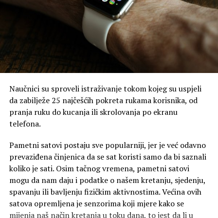
Naučnici su sproveli istraživanje tokom kojeg su uspjeli
da zabilježe 25 najčešćih pokreta rukama korisnika, od
pranja ruku do kucanja ili skrolovanja po ekranu
telefona.
Pametni satovi postaju sve popularniji, jer je već odavno
prevaziđena činjenica da se sat koristi samo da bi saznali
koliko je sati. Osim tačnog vremena, pametni satovi
mogu da nam daju i podatke o našem kretanju, sjedenju,
spavanju ili bavljenju fizičkim aktivnostima. Većina ovih
satova opremljena je senzorima koji mjere kako se
mijenja naš način kretanja u toku dana, to jest da li u