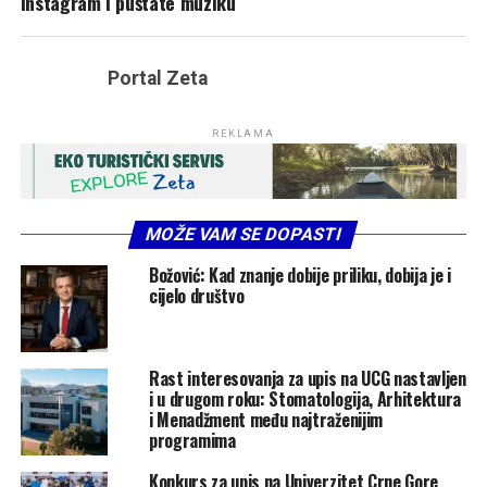
Instagram i puštate muziku
Portal Zeta
REKLAMA
MOŽE VAM SE DOPASTI
Božović: Kad znanje dobije priliku, dobija je i
cijelo društvo
Rast interesovanja za upis na UCG nastavljen
i u drugom roku: Stomatologija, Arhitektura
i Menadžment među najtraženijim
programima
Konkurs za upis na Univerzitet Crne Gore