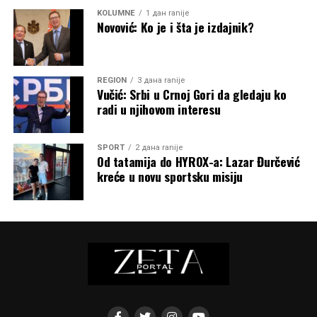
KOLUMNE
1 дан ranije
Novović: Ko je i šta je izdajnik?
REGION
3 дана ranije
Vučić: Srbi u Crnoj Gori da gledaju ko
radi u njihovom interesu
SPORT
2 дана ranije
Od tatamija do HYROX-a: Lazar Đurčević
kreće u novu sportsku misiju