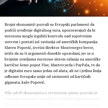
predvidi 25 najčešćih pokreta, uključujući pranje ruku,
skrolovanje po ekranu telefona, pranje posuđa,
korišćenje daljinskog upravljača ili kucanje po tastaturi.
Brojni ekonomisti pozvali su Evropski parlament da
Da bi uspjeli da zabilježe ovaj tip pokreta ruku, naučnici
podrži uvođenje digitalnog eura, upozoravajući da bi
su u satove ugradili veoma brze senzore preko kojih su
eurozona mogla izgubiti kontrolu nad sopstvenim
uspjeli da odrede položaj ruku, najčešće pokrete, pa čak i
novcem i postati još zavisnija od američkih kompanija.
informacije o akustici, odnosno mikrovibracije koje
Slaven Popović, izvršni direktor Montenegro berze,
stvaraju ruke ispitanika.
ističe da su ti argumenti donekle opravdani, jer se u
brojnim zemljama eurozone sistem oslanja na američke
Kris Harison, glavni istraživač grupe „Fjučer interfejsis”
kartične šeme poput Vise, Mastercarda i PayPala, te da
(Future Interfaces) sa Univerziteta Karnegi Melon, kaže
je digitalni euro samo jedan od alata, ali ne i jedina linija
da je ovaj način istraživanja sličan kao kad držite
odbrane Evropske unije od zavisnosti od kartičnih
stetoskop u ruci. Uređaj je, uz pomoć algoritma, uspio da
giganata, kaže Popović.
zabilježi razne vrste pokreta.
Više od 60 ekonomista u otvorenom pismu pozvalo je
Ova tehnologija predstavlja novi prodor u razvoju nauke,
evropske poslanike da podrže uvođenje digitalnog eura.
jer su naučnici uspjeli da urade nešto što je do danas bilo
Evropski savjet već je podržao plan Evropske centralne
nemoguće, istakao je Harison.