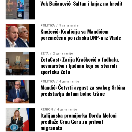
Vuk Bačanović: Sultan i knjaz na kredit
POLITIKA
9 сати ranije
Knežević: Koalicija sa Mandićem
poremećena po izlasku DNP-a iz Vlade
ZETA
2 дана ranije
ZetaCast: Zarija Kračković o fudbalu,
novinarstvu i ljudima koji su stvarali
sportsku Zetu
POLITIKA
4 дана ranije
Mandić: Četvrti avgust za svakog Srbina
predstavlja datum bolne tišine
REGION
4 дана ranije
Italijanska premijerka Đorđa Meloni
predlaže Crnu Goru za prihvat
migranata