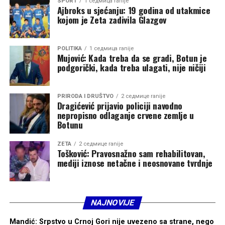
matematici, rječnik je ograničeniji za egzaktne nauke i
SPORT
1 седмица ranije
Ajbroks u sjećanju: 19 godina od utakmice
vještačka inteligencija tada funkcioniše veoma dobro.
kojom je Zeta zadivila Glazgov
Komplikovanije je kada je koristite za romane, eseje,
filozofske tekstove ili govore. Riječi su raznovrsnije i
mogu imati višestruka značenja“, rekao je Bersini,
POLITIKA
1 седмица ranije
Mujović: Kada treba da se gradi, Botun je
dodajući da je u tim oblastima potreban dodatni oprez.
podgorički, kada treba ulagati, nije ničiji
Nesrećno iskustvo Petre de Suter služi kao podsjetnik.
PRIRODA I DRUŠTVO
2 седмице ranije
Dragićević prijavio policiji navodno
Vještačka inteligencija nas može prevariti. I ona pravi
nepropisno odlaganje crvene zemlje u
lapsuse, jer je apsorbovala sve tekstove koji su joj dati. To
Botunu
je svojstveno i ljudskoj prirodi, s tom razlikom što ljudi
razumiju koncept istine i laži, za razliku od vještačke
ZETA
2 седмице ranije
Tošković: Pravosnažno sam rehabilitovan,
inteligencije. Ona ne provjerava svoje izvore.
mediji iznose netačne i neosnovane tvrdnje
„Zato je na vama da pažljivo obradite informacije koje
prikupite i da u svakom trenutku vježbate svoje kritičko
razmišljanje“, zaključio je Bersini.
NAJNOVIJE
Mandić: Srpstvo u Crnoj Gori nije uvezeno sa strane, nego