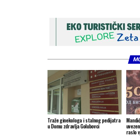
MO
Traže ginekologa i stalnog pedijatra
Mandić
u Domu zdravlja Golubovci
uvezen
raslo 