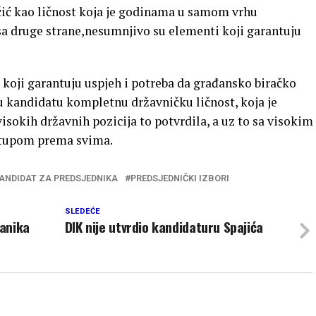
ečić kao ličnost koja je godinama u samom vrhu
 sa druge strane,nesumnjivo su elementi koji garantuju
 koji garantuju uspjeh i potreba da građansko biračko
 u kandidatu kompletnu državničku ličnost, koja je
isokih državnih pozicija to potvrdila, a uz to sa visokim
stupom prema svima.
ANDIDAT ZA PREDSJEDNIKA
PREDSJEDNIČKI IZBORI
SLEDEĆE
lanika
DIK nije utvrdio kandidaturu Spajića