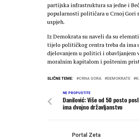
partijska infrastruktura sa jedne i B
popularnosti političara u Crnoj Gori
uspjeh.
Iz Demokrata su naveli da su elemnti
tijelo političkog centra treba da ima
djelovanjem u politici i obavljanjem v
moralnim kapitalom i poštenim pri
SLIČNE TEME:
CRNA GORA
DEMOKRATE
K
NE PROPUSTITE
Danilović: Više od 50 posto pos
ima dvojno državljanstvo
Portal Zeta