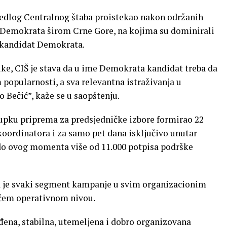
redlog Centralnog štaba proistekao nakon održanih
a Demokrata širom Crne Gore, na kojima su dominirali
i kandidat Demokrata.
like, CIŠ je stava da u ime Demokrata kandidat treba da
popularnosti, a sva relevantna istraživanja u
o Bečić”, kaže se u saopštenju.
ostupku priprema za predsjedničke izbore formirao 22
koordinatora i za samo pet dana isključivo unutar
 do ovog momenta više od 11.000 potpisa podrške
da je svaki segment kampanje u svim organizacionim
ćem operativnom nivou.
đena, stabilna, utemeljena i dobro organizovana