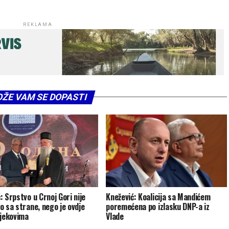
REKLAMA
ŽE VAM SE DOPASTI
: Srpstvo u Crnoj Gori nije
Knežević: Koalicija sa Mandićem
o sa strane, nego je ovdje
poremećena po izlasku DNP-a iz
vjekovima
Vlade