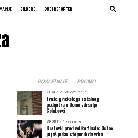
MACIJE
BILBORD
BUDI REPORTER
za
POSLEDNJE
PROMO
ZETA
26 минута ranije
Traže ginekologa i stalnog
pedijatra u Domu zdravlja
Golubovci
SPORT
1 сат ranije
Krstović pred veliko finale: Ostao
je još jedan stepenik do vrha