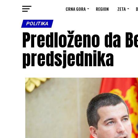
CRNA GORA
REGION
ZETA
D
POLITIKA
Predloženo da B
predsjednika