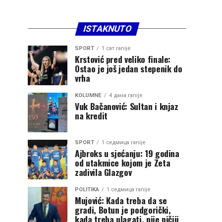
ISTAKNUTO
SPORT
1 сат ranije
Krstović pred veliko finale:
Ostao je još jedan stepenik do
vrha
KOLUMNE
4 дана ranije
Vuk Bačanović: Sultan i knjaz
na kredit
SPORT
1 седмица ranije
Ajbroks u sjećanju: 19 godina
od utakmice kojom je Zeta
zadivila Glazgov
POLITIKA
1 седмица ranije
Mujović: Kada treba da se
gradi, Botun je podgorički,
kada treba ulagati, nije ničiji