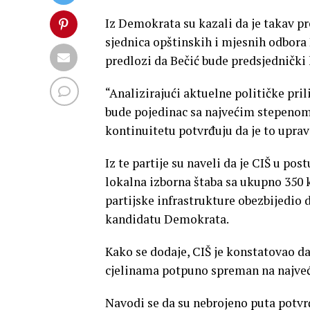
Iz Demokrata su kazali da je takav p
sjednica opštinskih i mjesnih odbor
predlozi da Bečić bude predsjedničk
“Analizirajući aktuelne političke pri
bude pojedinac sa najvećim stepenom 
kontinuitetu potvrđuju da je to uprav
Iz te partije su naveli da je CIŠ u p
lokalna izborna štaba sa ukupno 350 
partijske infrastrukture obezbijedio
kandidatu Demokrata.
Kako se dodaje, CIŠ je konstatovao 
cjelinama potpuno spreman na najve
Navodi se da su nebrojeno puta potvr