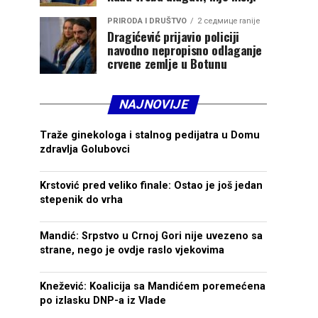
PRIRODA I DRUŠTVO
2 седмице ranije
Dragićević prijavio policiji
navodno nepropisno odlaganje
crvene zemlje u Botunu
NAJNOVIJE
Traže ginekologa i stalnog pedijatra u Domu
zdravlja Golubovci
Krstović pred veliko finale: Ostao je još jedan
stepenik do vrha
Mandić: Srpstvo u Crnoj Gori nije uvezeno sa
strane, nego je ovdje raslo vjekovima
Knežević: Koalicija sa Mandićem poremećena
po izlasku DNP-a iz Vlade