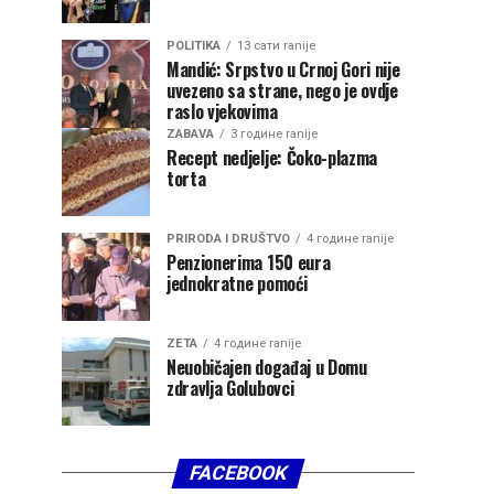
POLITIKA
13 сати ranije
Mandić: Srpstvo u Crnoj Gori nije
uvezeno sa strane, nego je ovdje
raslo vjekovima
ZABAVA
3 године ranije
Recept nedjelje: Čoko-plazma
torta
PRIRODA I DRUŠTVO
4 године ranije
Penzionerima 150 eura
jednokratne pomoći
ZETA
4 године ranije
Neuobičajen događaj u Domu
zdravlja Golubovci
FACEBOOK