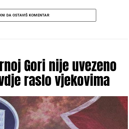
KNI DA OSTAVIŠ KOMENTAR
rnoj Gori nije uvezeno
ovdje raslo vjekovima