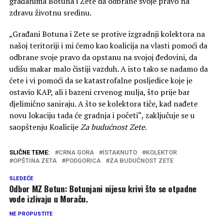
građanima Botuna i Zete da odbrane svoje pravo na
zdravu životnu sredinu.
„Građani Botuna i Zete se protive izgradnji kolektora na
našoj teritoriji i mi ćemo kao koalicija na vlasti pomoći da
odbrane svoje pravo da opstanu na svojoj đedovini, da
udišu makar malo čistiji vazduh. A isto tako se nadamo da
ćete i vi pomoći da se katastrofalne posljedice koje je
ostavio KAP, ali i bazeni crvenog mulja, što prije bar
djelimično saniraju. A što se kolektora tiče, kad nađete
novu lokaciju tada će gradnja i početi“, zaključuje se u
saopštenju Koalicije
Za budućnost Zete
.
SLIČNE TEME:
CRNA GORA
ISTAKNUTO
KOLEKTOR
OPŠTINA ZETA
PODGORICA
ZA BUDUĆNOST ZETE
SLEDEĆE
Odbor MZ Botun: Botunjani nijesu krivi što se otpadne
vode izlivaju u Moraču.
NE PROPUSTITE