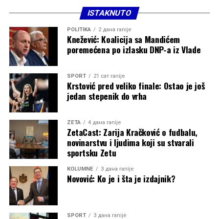
ISTAKNUTO
POLITIKA
2 дана ranije
Knežević: Koalicija sa Mandićem
poremećena po izlasku DNP-a iz Vlade
SPORT
21 сат ranije
Krstović pred veliko finale: Ostao je još
jedan stepenik do vrha
ZETA
4 дана ranije
ZetaCast: Zarija Kračković o fudbalu,
novinarstvu i ljudima koji su stvarali
sportsku Zetu
KOLUMNE
3 дана ranije
Novović: Ko je i šta je izdajnik?
SPORT
3 дана ranije