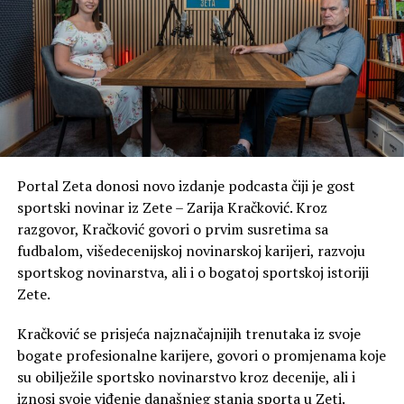
za roditelje i djecu.
„Sa druge strane, odsustvo stalnog pedijatra stvara
ogroman pritisak na roditelje, koji u stanjima akutnih
bolesti djece gube dragocjeno vrijeme u transportu i
čekaonicama drugih objekata“, ističu iz Grupe žena Zete.
Navode da razumiju problem nedostatka medicinskog
kadra, ali smatraju da to ne može biti razlog da građani
Portal Zeta donosi novo izdanje podcasta čiji je gost
Zete nemaju zdravstvenu zaštitu kakvu imaju stanovnici
sportski novinar iz Zete – Zarija Kračković. Kroz
drugih područja.
razgovor, Kračković govori o prvim susretima sa
fudbalom, višedecenijskoj novinarskoj karijeri, razvoju
„Razumijemo problem deficita medicinskog kadra, ali
sportskog novinarstva, ali i o bogatoj sportskoj istoriji
smatramo da menadžment Doma zdravlja Glavnog
Zete.
grada ima obavezu da preraspodjelom ljekara obezbijedi
ravnopravan tretman za građane Zete. Mi ne tražimo
Kračković se prisjeća najznačajnijih trenutaka iz svoje
privilegije, već osnovno ljudsko i zakonsko pravo na
bogate profesionalne karijere, govori o promjenama koje
liječenje u našoj opštini“, poručile su.
su obilježile sportsko novinarstvo kroz decenije, ali i
iznosi svoje viđenje današnjeg stanja sporta u Zeti.