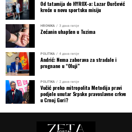
Od tatamija do HYROX-a: Lazar Đurčević
kreće u novu sportsku misiju
HRONIKA
3 дана ranije
Zećanin uhapšen u Tuzima
POLITIKA
4 дана ranije
Andrić: Nema zaborava za stradale i
prognane u “Oluji”
POLITIKA
2 дана ranije
Vučić preko mitropolita Metodija pravi
podjele unutar Srpske pravoslavne crkve
u Crnoj Gori?