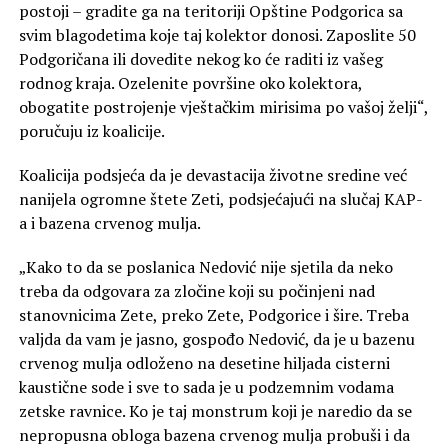
postoji – gradite ga na teritoriji Opštine Podgorica sa
svim blagodetima koje taj kolektor donosi. Zaposlite 50
Podgoričana ili dovedite nekog ko će raditi iz vašeg
rodnog kraja. Ozelenite površine oko kolektora,
obogatite postrojenje vještačkim mirisima po vašoj želji“,
poručuju iz koalicije.
Koalicija podsjeća da je devastacija životne sredine već
nanijela ogromne štete Zeti, podsjećajući na slučaj KAP-
a i bazena crvenog mulja.
„Kako to da se poslanica Nedović nije sjetila da neko
treba da odgovara za zločine koji su počinjeni nad
stanovnicima Zete, preko Zete, Podgorice i šire. Treba
valjda da vam je jasno, gospođo Nedović, da je u bazenu
crvenog mulja odloženo na desetine hiljada cisterni
kaustične sode i sve to sada je u podzemnim vodama
zetske ravnice. Ko je taj monstrum koji je naredio da se
nepropusna obloga bazena crvenog mulja probuši i da