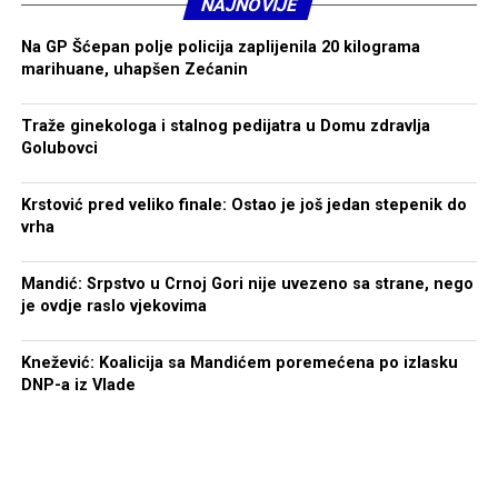
NAJNOVIJE
Na GP Šćepan polje policija zaplijenila 20 kilograma
marihuane, uhapšen Zećanin
Traže ginekologa i stalnog pedijatra u Domu zdravlja
Golubovci
Krstović pred veliko finale: Ostao je još jedan stepenik do
vrha
Mandić: Srpstvo u Crnoj Gori nije uvezeno sa strane, nego
je ovdje raslo vjekovima
Knežević: Koalicija sa Mandićem poremećena po izlasku
DNP-a iz Vlade