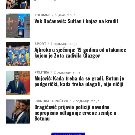
KOLUMNE
5 дана ranije
Izvor:
DAN
Vuk Bačanović: Sultan i knjaz na kredit
SPORT
1 седмица ranije
Ajbroks u sjećanju: 19 godina od utakmice
kojom je Zeta zadivila Glazgov
POLITIKA
2 седмице ranije
Mujović: Kada treba da se gradi, Botun je
podgorički, kada treba ulagati, nije ničiji
PRIRODA I DRUŠTVO
2 седмице ranije
Dragićević prijavio policiji navodno
nepropisno odlaganje crvene zemlje u
Botunu