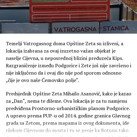
Poseban dio razgovora posvećen je FK Zeta, Zetskim
sportskim igrama i knjizi „Fudbal u Zeti“, u kojoj je
sabrao gotovo cijeli vijek fudbalske tradicije ovog kraja.
Temelji Vatrogasnog doma Opštine Zeta su izliveni, a
lokacija izabrana za ovaj izuzetno važan objekat je
naselje Cijevna, u neposrednoj blizini preduzeća Kips.
Razgraničenje između Podgorice i Zete još nije završeno i
nije isključeno da i ovaj dio nije pod sporom odnosno
„čije je ovo naše Ćemovsko polje“.
Predsjednik Opštine Zeta Mihailo Asanović, kako je kazao
za „Dan“, nema te dileme. Ova lokacija je za tu namjenu
predviđena Prostorno-urbanističkim planom Podgorice.
A upravo prema PUP-u od 2014. godine granica Glavnog
grada sa Zetom, prema mapama iz ovog dokumenta, ide
rijekom Cijevnom do mosta i tu se penje ka Botunu tako