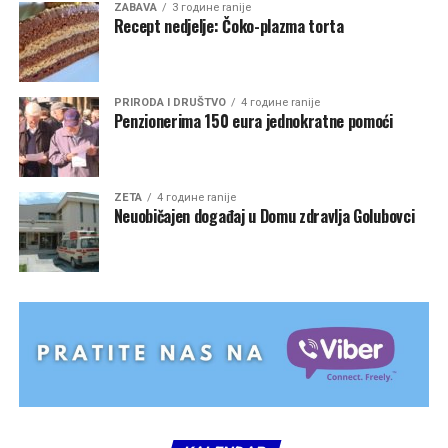
ZABAVA
3 године ranije
Recept nedjelje: Čoko-plazma torta
PRIRODA I DRUŠTVO
4 године ranije
Penzionerima 150 eura jednokratne pomoći
ZETA
4 године ranije
Neuobičajen događaj u Domu zdravlja Golubovci