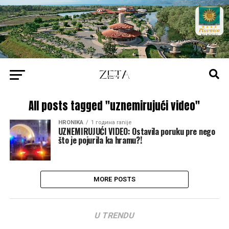
All posts tagged "uznemirujući video"
HRONIKA
1 година ranije
UZNEMIRUJUĆI VIDEO: Ostavila poruku pre nego
što je pojurila ka hramu?!
MORE POSTS
U TRENDU