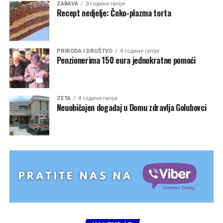
ZABAVA
3 године ranije
Recept nedjelje: Čoko-plazma torta
PRIRODA I DRUŠTVO
4 године ranije
Penzionerima 150 eura jednokratne pomoći
ZETA
4 године ranije
Neuobičajen događaj u Domu zdravlja Golubovci