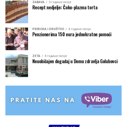
ZABAVA
3 године ranije
Recept nedjelje: Čoko-plazma torta
PRIRODA I DRUŠTVO
4 године ranije
Penzionerima 150 eura jednokratne pomoći
ZETA
4 године ranije
Neuobičajen događaj u Domu zdravlja Golubovci