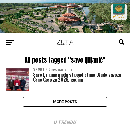
All posts tagged "savo ljiljanić"
SPORT
5 месеци ranije
Savo Ljiljanić među stipendistima Džudo saveza
Crne Gore za 2026. godinu
MORE POSTS
U TRENDU