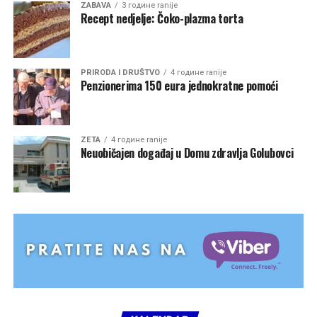
ZABAVA
3 године ranije
Recept nedjelje: Čoko-plazma torta
PRIRODA I DRUŠTVO
4 године ranije
Penzionerima 150 eura jednokratne pomoći
ZETA
4 године ranije
Neuobičajen događaj u Domu zdravlja Golubovci