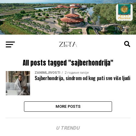
All posts tagged "sajberhondrija"
ZANIMLJIVOSTI
2 године ranije
Sajberhondrija, sindrom od kog pati sve više ljudi
MORE POSTS
U TRENDU