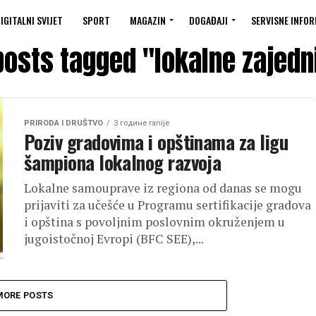
IGITALNI SVIJET
SPORT
MAGAZIN
DOGAĐAJI
SERVISNE INFOR
 posts tagged "lokalne zajedn
PRIRODA I DRUŠTVO
3 године ranije
Poziv gradovima i opštinama za ligu
šampiona lokalnog razvoja
Lokalne samouprave iz regiona od danas se mogu
prijaviti za učešće u Programu sertifikacije gradova
i opština s povoljnim poslovnim okruženjem u
jugoistočnoj Evropi (BFC SEE),...
MORE POSTS