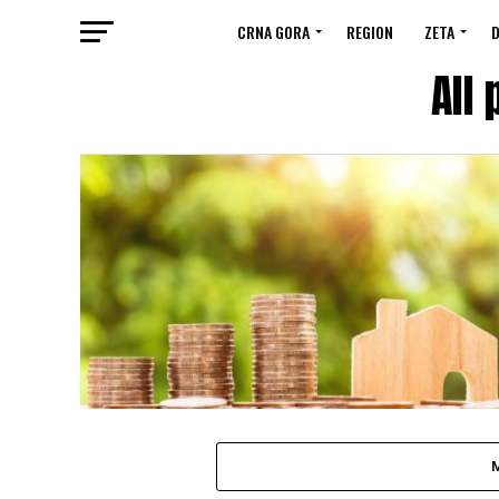
CRNA GORA
REGION
ZETA
D
All