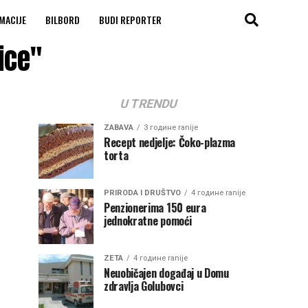
MACIJE
BILBORD
BUDI REPORTER
ice"
U TRENDU
ZABAVA
3 године ranije
Recept nedjelje: Čoko-plazma
torta
PRIRODA I DRUŠTVO
4 године ranije
Penzionerima 150 eura
jednokratne pomoći
ZETA
4 године ranije
Neuobičajen događaj u Domu
zdravlja Golubovci