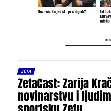
Novović: Ko je i šta je izdajnik?
Od tat
Đurčev
misiju
KLI
ZETA
ZetaCast: Zarija Kra
novinarstvu i ljudim
sportsku Zetu