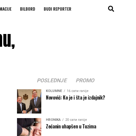
MACIJE
BILBORD
BUDI REPORTER
nu,
POSLEDNJE
PROMO
KOLUMNE
16 сати ranije
Novović: Ko je i šta je izdajnik?
HRONIKA
20 сати ranije
Zećanin uhapšen u Tuzima