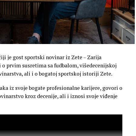
ji je gost sportski novinar iz Zete – Zarija
i o prvim susretima sa fudbalom, višedecenijskoj
narstva, ali i o bogatoj sportskoj istoriji Zete.
aka iz svoje bogate profesionalne karijere, govori o
inarstvo kroz decenije, ali i iznosi svoje viđenje