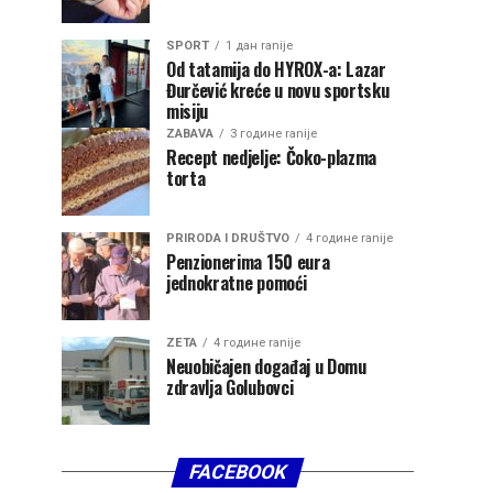
SPORT
1 дан ranije
Od tatamija do HYROX-a: Lazar
Đurčević kreće u novu sportsku
misiju
ZABAVA
3 године ranije
Recept nedjelje: Čoko-plazma
torta
PRIRODA I DRUŠTVO
4 године ranije
Penzionerima 150 eura
jednokratne pomoći
ZETA
4 године ranije
Neuobičajen događaj u Domu
zdravlja Golubovci
FACEBOOK