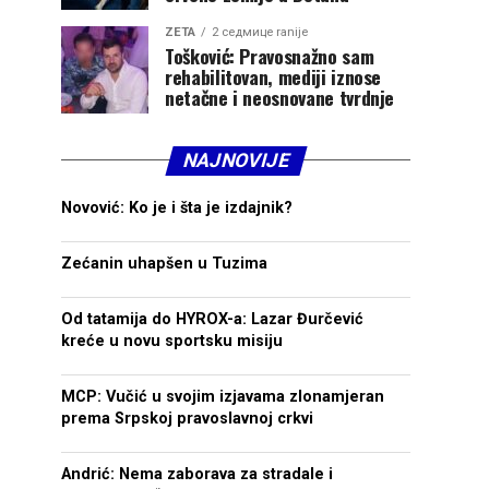
ZETA
2 седмице ranije
Tošković: Pravosnažno sam
rehabilitovan, mediji iznose
netačne i neosnovane tvrdnje
NAJNOVIJE
Novović: Ko je i šta je izdajnik?
Zećanin uhapšen u Tuzima
Od tatamija do HYROX-a: Lazar Đurčević
kreće u novu sportsku misiju
MCP: Vučić u svojim izjavama zlonamjeran
prema Srpskoj pravoslavnoj crkvi
Andrić: Nema zaborava za stradale i