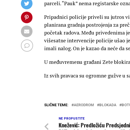
parceli. “Pauk” nema registarske ozna
Pripadnici policije priveli su jutros v
planirana gradnja postrojenja za pre
početak radova. Među privedenima je i
višesatne intervencije policije ušao j
imali nalog. On je kazao da neće da s
U međuvremenu građani Zete blokira
Iz svih pravaca su ogromne gužve u s
SLIČNE TEME:
AERODROM
BLOKADA
BOT
NE PROPUSTITE
Knežević: Predložiću Predsjedn