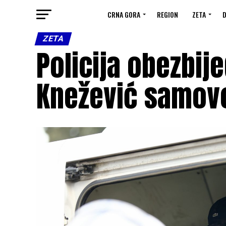
CRNA GORA
REGION
ZETA
D
ZETA
Policija obezbije
Knežević samovo