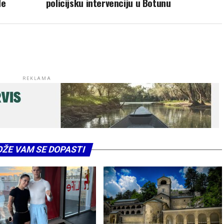
de
policijsku intervenciju u Botunu
REKLAMA
ŽE VAM SE DOPASTI