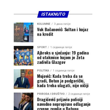
ISTAKNUTO
KOLUMNE
3 дана ranije
Vuk Bačanović: Sultan i knjaz
na kredit
SPORT
1 седмица ranije
Ajbroks u sjećanju: 19 godina
od utakmice kojom je Zeta
zadivila Glazgov
POLITIKA
1 седмица ranije
Mujović: Kada treba da se
gradi, Botun je podgorički,
kada treba ulagati, nije ničiji
PRIRODA I DRUŠTVO
2 седмице ranije
Dragićević prijavio policiji
navodno nepropisno odlaganje
crvene zemlje u Botunu