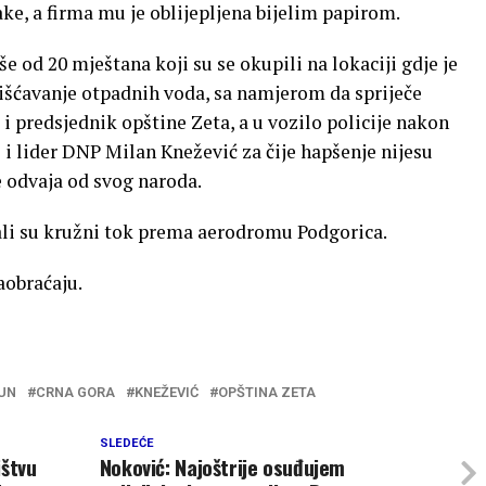
ke, a firma mu je oblijepljena bijelim papirom.
iše od 20 mještana koji su se okupili na lokaciji gdje je
čišćavanje otpadnih voda, sa namjerom da spriječe
 predsjednik opštine Zeta, a u vozilo policije nakon
e i lider DNP Milan Knežević za čije hapšenje nijesu
e odvaja od svog naroda.
li su kružni tok prema aerodromu Podgorica.
aobraćaju.
UN
CRNA GORA
KNEŽEVIĆ
OPŠTINA ZETA
SLEDEĆE
ištvu
Noković: Najoštrije osuđujem