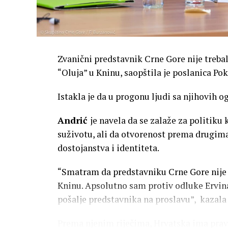
Zvanični predstavnik Crne Gore nije trebal
“Oluja” u Kninu, saopštila je poslanica Po
Istakla je da u progonu ljudi sa njihovih o
Andrić
je navela da se zalaže za politiku 
suživotu, ali da otvorenost prema drugima
dostojanstva i identiteta.
“Smatram da predstavniku Crne Gore nije b
Kninu. Apsolutno sam protiv odluke Ervina
pošalje predstavnika na proslavu”, kazala 
Prema njenim riječima, Hrvatska ima pravo