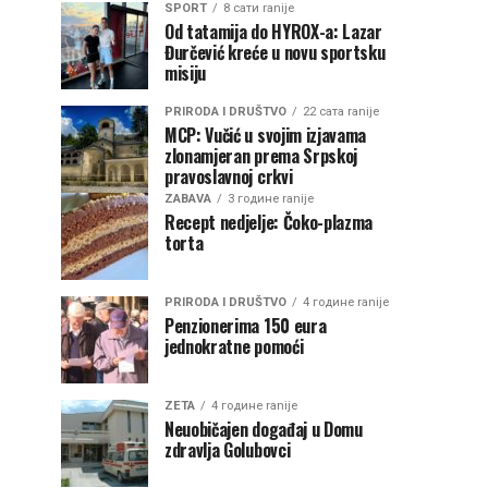
SPORT
8 сати ranije
Od tatamija do HYROX-a: Lazar
Đurčević kreće u novu sportsku
misiju
PRIRODA I DRUŠTVO
22 сата ranije
MCP: Vučić u svojim izjavama
zlonamjeran prema Srpskoj
pravoslavnoj crkvi
ZABAVA
3 године ranije
Recept nedjelje: Čoko-plazma
torta
PRIRODA I DRUŠTVO
4 године ranije
Penzionerima 150 eura
jednokratne pomoći
ZETA
4 године ranije
Neuobičajen događaj u Domu
zdravlja Golubovci