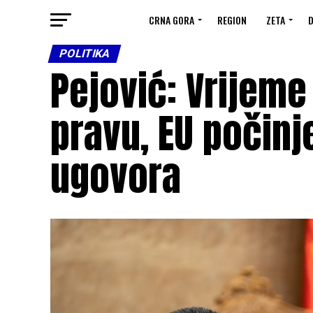
CRNA GORA
REGION
ZETA
D
POLITIKA
Pejović: Vrijeme
pravu, EU počinj
ugovora