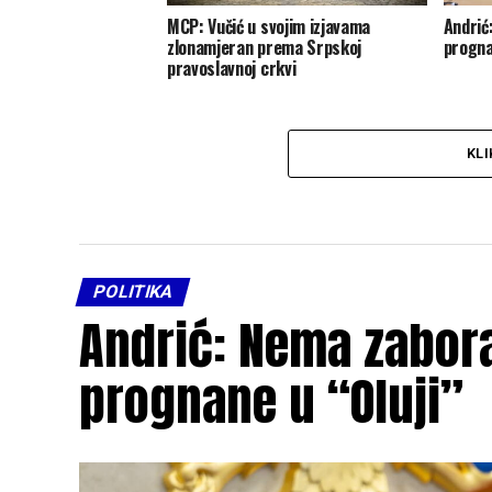
MCP: Vučić u svojim izjavama
Andrić
zlonamjeran prema Srpskoj
progna
pravoslavnoj crkvi
KLI
POLITIKA
Andrić: Nema zabora
prognane u “Oluji”