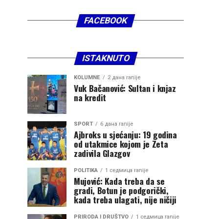
FACEBOOK
ISTAKNUTO
KOLUMNE
2 дана ranije
Vuk Bačanović: Sultan i knjaz
na kredit
SPORT
6 дана ranije
Ajbroks u sjećanju: 19 godina
od utakmice kojom je Zeta
zadivila Glazgov
POLITIKA
1 седмица ranije
Mujović: Kada treba da se
gradi, Botun je podgorički,
kada treba ulagati, nije ničiji
PRIRODA I DRUŠTVO
1 седмица ranije