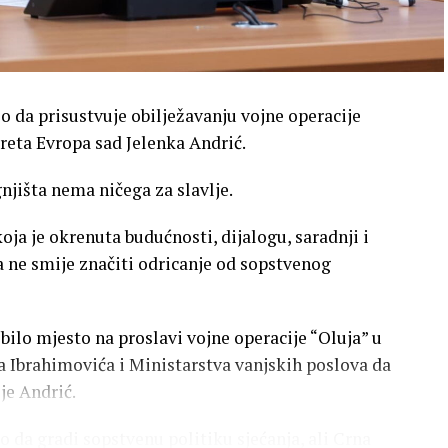
o da prisustvuje obilježavanju vojne operacije
kreta Evropa sad Jelenka Andrić.
gnjišta nema ničega za slavlje.
koja je okrenuta budućnosti, dijalogu, saradnji i
 ne smije značiti odricanje od sopstvenog
ilo mjesto na proslavi vojne operacije “Oluja” u
 Ibrahimovića i Ministarstva vanjskih poslova da
je Andrić.
 da gradi sopstvenu politiku sjećanja, ali Crna