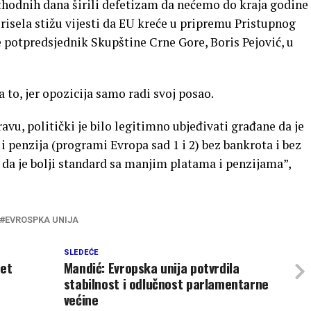
thodnih dana širili defetizam da nećemo do kraja godine
Brisela stižu vijesti da EU kreće u pripremu Pristupnog
potpredsjednik Skupštine Crne Gore, Boris Pejović, u
 to, jer opozicija samo radi svoj posao.
avu, politički je bilo legitimno ubjeđivati građane da je
 penzija (programi Evropa sad 1 i 2) bez bankrota i bez
da je bolji standard sa manjim platama i penzijama”,
EVROSPKA UNIJA
SLEDEĆE
tet
Mandić: Evropska unija potvrdila
stabilnost i odlučnost parlamentarne
većine