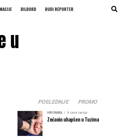
MACIJE
BILBORD
BUDI REPORTER
e u
POSLEDNJE
PROMO
HRONIKA
4 сата ranije
Zećanin uhapšen u Tuzima