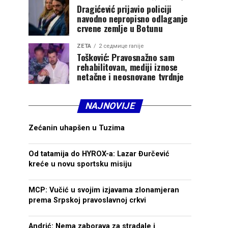
Dragićević prijavio policiji
navodno nepropisno odlaganje
crvene zemlje u Botunu
ZETA
2 седмице ranije
Tošković: Pravosnažno sam
rehabilitovan, mediji iznose
netačne i neosnovane tvrdnje
NAJNOVIJE
Zećanin uhapšen u Tuzima
Od tatamija do HYROX-a: Lazar Đurčević
kreće u novu sportsku misiju
MCP: Vučić u svojim izjavama zlonamjeran
prema Srpskoj pravoslavnoj crkvi
Andrić: Nema zaborava za stradale i