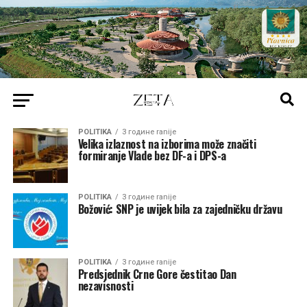
POLITIKA
3 године ranije
Velika izlaznost na izborima može značiti
formiranje Vlade bez DF-a i DPS-a
POLITIKA
3 године ranije
Božović: SNP je uvijek bila za zajedničku državu
POLITIKA
3 године ranije
Predsjednik Crne Gore čestitao Dan
nezavisnosti