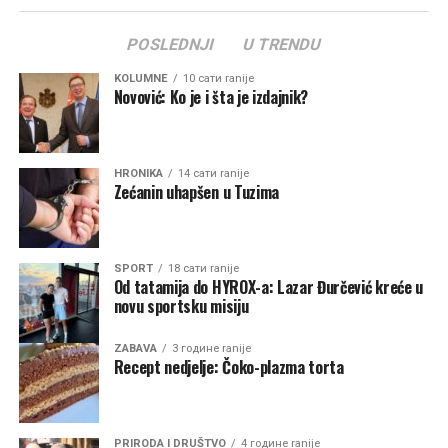
POSLEDNJI
U TRENDU
KOLUMNE
10 сати ranije
Novović: Ko je i šta je izdajnik?
HRONIKA
14 сати ranije
Zećanin uhapšen u Tuzima
SPORT
18 сати ranije
Od tatamija do HYROX-a: Lazar Đurčević kreće u
novu sportsku misiju
ZABAVA
3 године ranije
Recept nedjelje: Čoko-plazma torta
PRIRODA I DRUŠTVO
4 године ranije