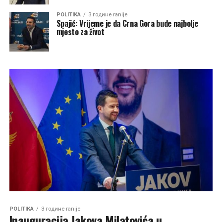
POLITIKA
3 године ranije
Spajić: Vrijeme je da Crna Gora bude najbolje
mjesto za život
POLITIKA
3 године ranije
Inauguracija Jakova Milatovića u