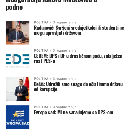
podne
POLITIKA
3 године ranije
Radunović: Svršeni srednjoškolci ili studenti ne
mogu upravljati državom
POLITIKA
3 године ranije
CEDEM: DPS i DF u drastičnom padu, zabilježen
rast PES-a
POLITIKA
3 године ranije
Bečić: Udružili smo snage da očistimmo državu
od korupcije
POLITIKA
3 године ranije
Evropa sad: Mi ne sarađujemo sa DPS-om