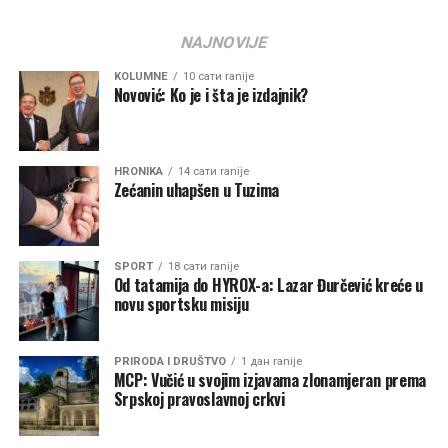
NAJNOVIJE
KOLUMNE
10 сати ranije
Novović: Ko je i šta je izdajnik?
HRONIKA
14 сати ranije
Zećanin uhapšen u Tuzima
SPORT
18 сати ranije
Od tatamija do HYROX-a: Lazar Đurčević kreće u
novu sportsku misiju
PRIRODA I DRUŠTVO
1 дан ranije
MCP: Vučić u svojim izjavama zlonamjeran prema
Srpskoj pravoslavnoj crkvi