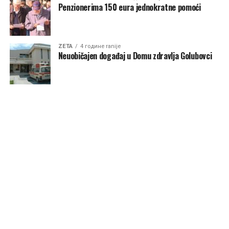
Penzionerima 150 eura jednokratne pomoći
ZETA
4 године ranije
Neuobičajen događaj u Domu zdravlja Golubovci