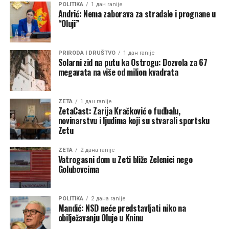
POLITIKA
1 дан ranije
Andrić: Nema zaborava za stradale i prognane u
“Oluji”
PRIRODA I DRUŠTVO
1 дан ranije
Solarni zid na putu ka Ostrogu: Dozvola za 67
megavata na više od milion kvadrata
ZETA
1 дан ranije
ZetaCast: Zarija Kračković o fudbalu,
novinarstvu i ljudima koji su stvarali sportsku
Zetu
ZETA
2 дана ranije
Vatrogasni dom u Zeti bliže Zelenici nego
Golubovcima
POLITIKA
2 дана ranije
Mandić: NSD neće predstavljati niko na
obilježavanju Oluje u Kninu