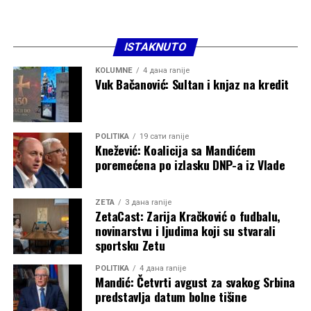
ISTAKNUTO
KOLUMNE
4 дана ranije
Vuk Bačanović: Sultan i knjaz na kredit
POLITIKA
19 сати ranije
Knežević: Koalicija sa Mandićem
poremećena po izlasku DNP-a iz Vlade
ZETA
3 дана ranije
ZetaCast: Zarija Kračković o fudbalu,
novinarstvu i ljudima koji su stvarali
sportsku Zetu
POLITIKA
4 дана ranije
Mandić: Četvrti avgust za svakog Srbina
predstavlja datum bolne tišine