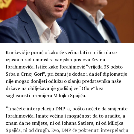
On je rekao da za njega politika nije umijeće da se ljudi
drže u rovovima, nego da se iz njih izađe.
„Ponekad je najveća snaga da u odgovoru na mržnju ne
postanemo ono protiv čega se borimo. Posebnu
zahvalnost u tom smislu dugujemo našoj svetoj Srpskoj
Knežević je poručio kako će većina biti u prilici da se
pravoslavnoj crkvi“, kazao je Mandić.
izjasni o radu ministra vanjskih poslova Ervina
Ibrahimovića. Ističe kako Ibrahimović “vrijeđa 33 odsto
On je podsjetio na veliku ulogu pokojnog mitropolita
Srba u Crnoj Gori”, pri čemu je dodao i da šef diplomatije
Amfilohija, ističući njegov nemjerljiv doprinos očuvanju
nije mogao donijeti odluku o slanju predstavnika naše
sabornosti i duhovnosti Crne Gore.
države na obilježavanje godišnjice “Oluje” bez
saglasnosti premijera Milojka Spajića.
„Da li danas mi, potomci velikih ljudi koji su znali da se
pomire i nakon zločina, možemo da nađemo snage da
“Imaćete interpelaciju DNP-a, pošto nećete da smijenite
krenemo naprijed – moramo“, poručio je Mandić.
Ibrahimovića. Imate većinu i mogućnost da to uradite, a
znam da ne smijete, ni od Johana Satlera, ni od Milojka
Naša današnja Fundina, kazao je, jeste borba za uspješno
Spajića, ni od drugih. Evo, DNP će pokrenuti interpelaciju
i srećno društvo.