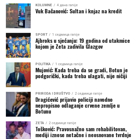
duhovnih pastira očekuju mir, pomirenje i jedinstvo, a
KOLUMNE
4 дана ranije
umjesto toga svakodnevno svjedoče novim podjelama.
Vuk Bačanović: Sultan i knjaz na kredit
Crkva je kroz istoriju opstajala onda kada je bila iznad
dnevne politike. Onog trenutka kada politički interesi
SPORT
1 седмица ranije
počnu da određuju crkvene odnose, prestaje da bude
Ajbroks u sjećanju: 19 godina od utakmice
prostor okupljanja i postaje novo poprište sukoba.
kojom je Zeta zadivila Glazgov
Budućnost Srpske pravoslavne crkve u Crnoj Gori
POLITIKA
1 седмица ranije
zavisiće od toga da li ostaje duhovni oslonac svog naroda
Mujović: Kada treba da se gradi, Botun je
ili postaje još jedno polje političkog nadmetanja koje će
podgorički, kada treba ulagati, nije ničiji
Vučić iskoristiti za dobijanje političkog uticaja.
PRIRODA I DRUŠTVO
2 седмице ranije
Dragićević prijavio policiji navodno
nepropisno odlaganje crvene zemlje u
Botunu
ZETA
2 седмице ranije
Tošković: Pravosnažno sam rehabilitovan,
mediji iznose netačne i neosnovane tvrdnje