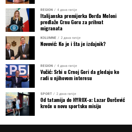
REGION
4 дана ranije
Italijanska premijerka Đorđa Meloni
predlaže Crnu Goru za prihvat
migranata
KOLUMNE
2 дана ranije
Novović: Ko je i šta je izdajnik?
REGION
4 дана ranije
Vučić: Srbi u Crnoj Gori da gledaju ko
radi u njihovom interesu
SPORT
2 дана ranije
Od tatamija do HYROX-a: Lazar Đurčević
kreće u novu sportsku misiju