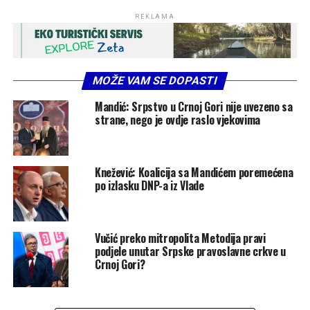
REKLAMA
MOŽE VAM SE DOPASTI
Mandić: Srpstvo u Crnoj Gori nije uvezeno sa
strane, nego je ovdje raslo vjekovima
Knežević: Koalicija sa Mandićem poremećena
po izlasku DNP-a iz Vlade
Vučić preko mitropolita Metodija pravi
podjele unutar Srpske pravoslavne crkve u
Crnoj Gori?