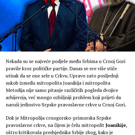
Knežević.
Na pitanje da li je NSD ostala dosljedna svemu za šta se
zalagala, kazao je kako je to pitanje za njih.
Knežević ne isključuje mogućnost da po izborima 2027.
godine bude formirana Vlada čiji će predsjednik biti on.
“U junu 2027, ako budemo, a hoćemo ako bog da,
Nekada su se najveće podjele među Srbima u Crnoj Gori
formirali Vladu bez ovih koji hoće da nas šalju kod
pravile kroz političke partije. Danas se sve više stiče
Satlera, prva odluka koju ću donijeti kao premijer biće
utisak da se one sele u Crkvu. Upravo zato posljednji
otpriznavanje Kosova. Kao premijer. Gdje bi im bio kraj
sukob između mitropolita Joanikija i mitropolita
da sam ja bio premijer i od 2023, ja znam da štitim
Metodija nije samo pitanje različitih pogleda dvojice
nacionalne interese”, poručio je on.
arhijereja, već mnogo ozbiljniji problem koji prijeti da
naruši jedinstvo Srpske pravoslavne crkve u Crnoj Gori.
Dok je Mitropolija crnogorsko-primorska Srpske
pravoslavne crkve, na čijem je čelu mitropolit
Joanikije
,
oštro kritikovala predsjednika Srbije zbog, kako je