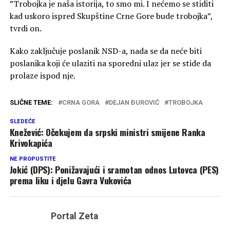
”Trobojka je naša istorija, to smo mi. I nećemo se stiditi
kad uskoro ispred Skupštine Crne Gore bude trobojka”,
tvrdi on.
Kako zaključuje poslanik NSD-a, nada se da neće biti
poslanika koji će ulaziti na sporedni ulaz jer se stide da
prolaze ispod nje.
SLIČNE TEME:
CRNA GORA
DEJAN ĐUROVIĆ
TROBOJKA
SLEDEĆE
Knežević: Očekujem da srpski ministri smijene Ranka
Krivokapića
NE PROPUSTITE
Jokić (DPS): Ponižavajući i sramotan odnos Lutovca (PES)
prema liku i djelu Gavra Vukovića
Portal Zeta