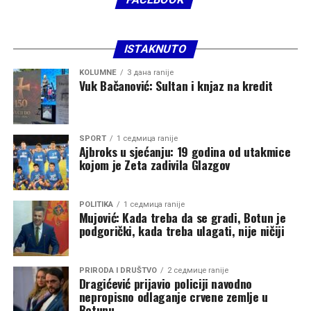
ISTAKNUTO
KOLUMNE
3 дана ranije
Vuk Bačanović: Sultan i knjaz na kredit
SPORT
1 седмица ranije
Ajbroks u sjećanju: 19 godina od utakmice
kojom je Zeta zadivila Glazgov
POLITIKA
1 седмица ranije
Mujović: Kada treba da se gradi, Botun je
podgorički, kada treba ulagati, nije ničiji
PRIRODA I DRUŠTVO
2 седмице ranije
Dragićević prijavio policiji navodno
nepropisno odlaganje crvene zemlje u
Botunu