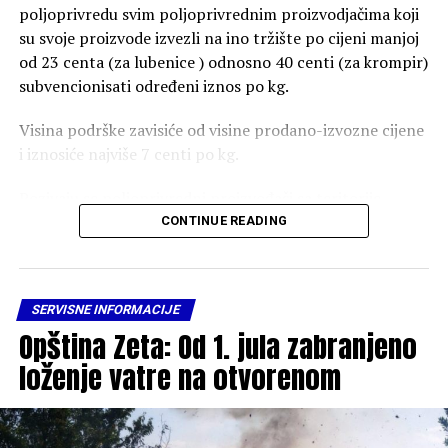
poljoprivredu svim poljoprivrednim proizvodjačima koji
su svoje proizvode izvezli na ino tržište po cijeni manjoj
od 23 centa (za lubenice ) odnosno 40 centi (za krompir)
subvencionisati određeni iznos po kg.
Visina podrške zavisiće od visine prodano-izvozne cijene
i iznosiće najviše 7 centi po kg.
Pozivaju se poljoprivredni proizvođači sa teritorije
Opštine Zeta koji su izvezli svoje proizvode da se do
CONTINUE READING
1.septembra jave u Sekretarijat za razvoj preduzetništva
i poljoprivrede, dostave potrebnu dokumentaciju i
ostvare pravo na subvenciju.
SERVISNE INFORMACIJE
Opština Zeta: Od 1. jula zabranjeno
Potrebna dokumentacija:
loženje vatre na otvorenom
– JCI obrazac;
– Dokaz o količini isporučenih proizvoda (otkupni