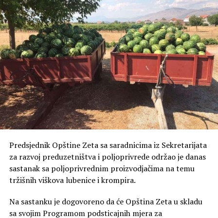
„
Molimo građane za razumijevanje i strpljenje
tokom trajanja radova, uz zahvalnost na saradnji
“,
zaključuje se u obavještenju.
Predsjednik Opštine Zeta sa saradnicima iz Sekretarijata
za razvoj preduzetništva i poljoprivrede održao je danas
sastanak sa poljoprivrednim proizvodjačima na temu
tržišnih viškova lubenice i krompira.
Na sastanku je dogovoreno da će Opština Zeta u skladu
sa svojim Programom podsticajnih mjera za