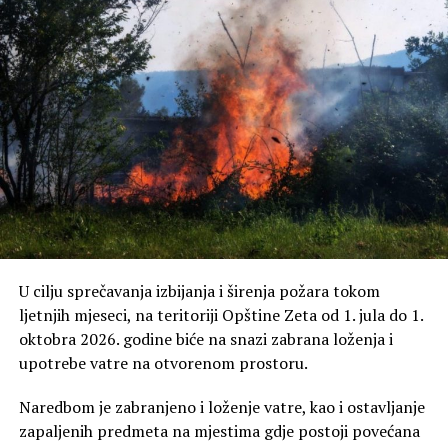
blokovi);
– Dokaz iz banke o uplati sredstava za izvezenu količinu
robe;
– Podaci o žiro računu;
– Kopija lične karte.
Za sve dodatne informacije mogu se obratiti
Sekretatijatu na brojeve telefona: 068/884-807 i
020/677-325.
U cilju sprečavanja izbijanja i širenja požara tokom
Napominjemo da je neophodno da se službenici
ljetnjih mjeseci, na teritoriji Opštine Zeta od 1. jula do 1.
Sekretarijata obavijeste makar 1 dan unaprijed kako bi
oktobra 2026. godine biće na snazi zabrana loženja i
obišli i izvršili kontrolu utovara.
upotrebe vatre na otvorenom prostoru.
Naredbom je zabranjeno i loženje vatre, kao i ostavljanje
zapaljenih predmeta na mjestima gdje postoji povećana