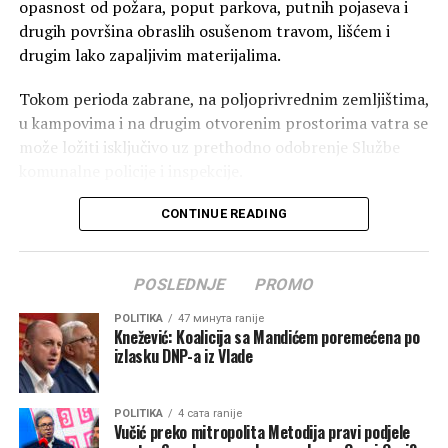
opasnost od požara, poput parkova, putnih pojaseva i
drugih površina obraslih osušenom travom, lišćem i
drugim lako zapaljivim materijalima.
Tokom perioda zabrane, na poljoprivrednim zemljištima,
u kampovima i na drugim otvorenim prostorima vatra se
može ložiti isključivo uz prethodno odobrenje Službe
komunalne policije i inspekcije.
Iz Opštine Zeta upozoravaju da će sva pravna i fizička
CONTINUE READING
lica koja svojim nesavjesnim postupanjem izazovu pojavu
ili širenje požara snositi odgovornost u skladu sa
POSLEDNJE
PROMO
odredbama Zakona o zaštiti i spašavanju.
POLITIKA
47 минута ranije
Nadležni apeluju na građane da poštuju propisane mjere
Knežević: Koalicija sa Mandićem poremećena po
kako bi zajednički doprinijeli očuvanju bezbjednosti ljudi,
izlasku DNP-a iz Vlade
zaštiti imovine i prirodnih dobara, te smanjenju rizika od
požara u predstojećem ljetnjem periodu.
POLITIKA
4 сата ranije
Vučić preko mitropolita Metodija pravi podjele