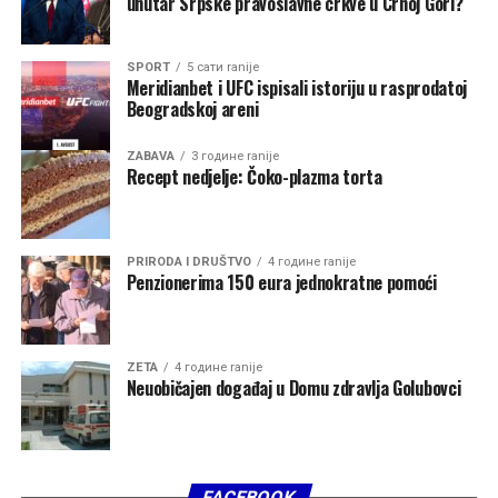
unutar Srpske pravoslavne crkve u Crnoj Gori?
SPORT
5 сати ranije
Meridianbet i UFC ispisali istoriju u rasprodatoj
Beogradskoj areni
ZABAVA
3 године ranije
Recept nedjelje: Čoko-plazma torta
PRIRODA I DRUŠTVO
4 године ranije
Penzionerima 150 eura jednokratne pomoći
ZETA
4 године ranije
Neuobičajen događaj u Domu zdravlja Golubovci
FACEBOOK