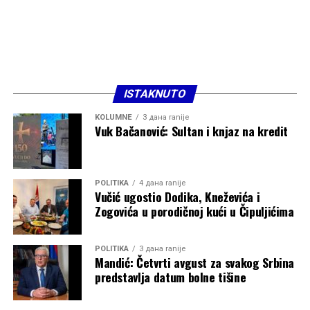
ISTAKNUTO
KOLUMNE
3 дана ranije
Vuk Bačanović: Sultan i knjaz na kredit
POLITIKA
4 дана ranije
Vučić ugostio Dodika, Kneževića i
Zogovića u porodičnoj kući u Čipuljićima
POLITIKA
3 дана ranije
Mandić: Četvrti avgust za svakog Srbina
predstavlja datum bolne tišine