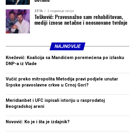
ZETA
2 седмице ranije
Tošković: Pravosnažno sam rehabilitovan,
mediji iznose netačne i neosnovane tvrdnje
NAJNOVIJE
Knežević: Koalicija sa Mandićem poremećena po izlasku
DNP-a iz Vlade
Vučić preko mitropolita Metodija pravi podjele unutar
Srpske pravoslavne crkve u Crnoj Gori?
Meridianbet i UFC ispisali istoriju u rasprodatoj
Beogradskoj areni
Novović: Ko je i šta je izdajnik?