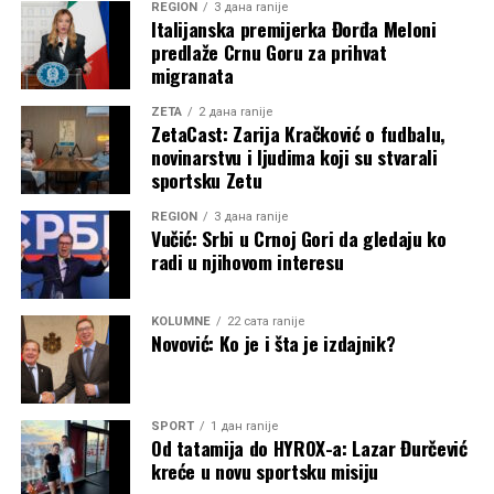
REGION
3 дана ranije
Italijanska premijerka Đorđa Meloni
predlaže Crnu Goru za prihvat
migranata
ZETA
2 дана ranije
ZetaCast: Zarija Kračković o fudbalu,
novinarstvu i ljudima koji su stvarali
sportsku Zetu
REGION
3 дана ranije
Vučić: Srbi u Crnoj Gori da gledaju ko
radi u njihovom interesu
KOLUMNE
22 сата ranije
Novović: Ko je i šta je izdajnik?
SPORT
1 дан ranije
Od tatamija do HYROX-a: Lazar Đurčević
kreće u novu sportsku misiju