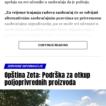
apeluju na sve učesnike u saobraćaju da je poštuju.
„
Za vrijeme trajanja radova saobraćaj će se odvijati
alternativnim saobraćajnim pravcima uz privremenu
saobraćajnu signalizaciju, pa se mole svi učesnici u
saobraćaju da poštuju postavljenu signalizaciju i
uputstva nadležnih službi
“, poručili su iz Opštine.
Kako navode, rekonstrukcija se sprovodi s ciljem
CONTINUE READING
unapređenja saobraćajne infrastrukture i povećanja
bezbjednosti.
SERVISNE INFORMACIJE
„
Radovi se izvode u cilju unapređenja saobraćajne
Opština Zeta: Podrška za otkup
infrastrukture, povećanja bezbjednosti svih učesnika
u saobraćaju i stvaranja kvalitetnijih uslova za
poljoprivrednih proizvoda
odvijanje saobraćaja
“, ističe se u saopštenju.
Iz Opštine Zeta zahvalili su građanima na razumijevanju
i saradnji tokom trajanja radova.