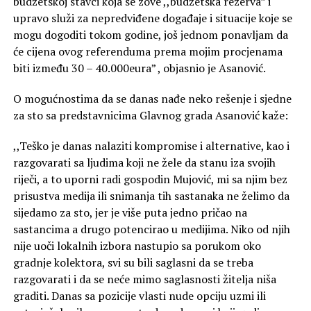
budžetskoj stavci koja se zove ,,budžetska rezerva” i
upravo služi za nepredviđene događaje i situacije koje se
mogu dogoditi tokom godine, još jednom ponavljam da
će cijena ovog referenduma prema mojim procjenama
biti između 30 – 40.000eura” , objasnio je Asanović.
O mogućnostima da se danas nađe neko rešenje i sjedne
za sto sa predstavnicima Glavnog grada Asanović kaže:
,,Teško je danas nalaziti kompromise i alternative, kao i
razgovarati sa ljudima koji ne žele da stanu iza svojih
riječi, a to uporni radi gospodin Mujović, mi sa njim bez
prisustva medija ili snimanja tih sastanaka ne želimo da
sijedamo za sto, jer je više puta jedno pričao na
sastancima a drugo potencirao u medijima. Niko od njih
nije uoči lokalnih izbora nastupio sa porukom oko
gradnje kolektora, svi su bili saglasni da se treba
razgovarati i da se neće mimo saglasnosti žitelja niša
graditi. Danas sa pozicije vlasti nude opciju uzmi ili