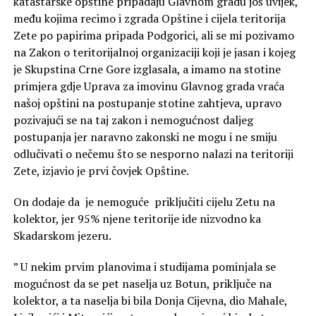
katastarske opštine pripadaju Glavnom gradu još uvijek,
među kojima recimo i zgrada Opštine i cijela teritorija
Zete po papirima pripada Podgorici, ali se mi pozivamo
na Zakon o teritorijalnoj organizaciji koji je jasan i kojeg
je Skupstina Crne Gore izglasala, a imamo na stotine
primjera gdje Uprava za imovinu Glavnog grada vraća
našoj opštini na postupanje stotine zahtjeva, upravo
pozivajući se na taj zakon i nemogućnost daljeg
postupanja jer naravno zakonski ne mogu i ne smiju
odlučivati o nečemu što se nesporno nalazi na teritoriji
Zete, izjavio je prvi čovjek Opštine.
On dodaje da je nemoguće priključiti cijelu Zetu na
kolektor, jer 95% njene teritorije ide nizvodno ka
Skadarskom jezeru.
” U nekim prvim planovima i studijama pominjala se
mogućnost da se pet naselja uz Botun, priključe na
kolektor, a ta naselja bi bila Donja Cijevna, dio Mahale,