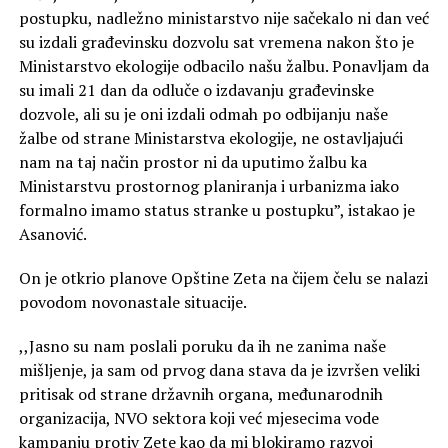
postupku, nadležno ministarstvo nije sačekalo ni dan već
su izdali građevinsku dozvolu sat vremena nakon što je
Ministarstvo ekologije odbacilo našu žalbu. Ponavljam da
su imali 21 dan da odluče o izdavanju građevinske
dozvole, ali su je oni izdali odmah po odbijanju naše
žalbe od strane Ministarstva ekologije, ne ostavljajući
nam na taj način prostor ni da uputimo žalbu ka
Ministarstvu prostornog planiranja i urbanizma iako
formalno imamo status stranke u postupku”, istakao je
Asanović.
On je otkrio planove Opštine Zeta na čijem čelu se nalazi
povodom novonastale situacije.
,,Jasno su nam poslali poruku da ih ne zanima naše
mišljenje, ja sam od prvog dana stava da je izvršen veliki
pritisak od strane državnih organa, međunarodnih
organizacija, NVO sektora koji već mjesecima vode
kampanju protiv Zete kao da mi blokiramo razvoj