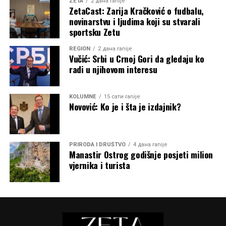
ZETA
2 дана ranije
ZetaCast: Zarija Kračković o fudbalu,
novinarstvu i ljudima koji su stvarali
sportsku Zetu
REGION
2 дана ranije
Vučić: Srbi u Crnoj Gori da gledaju ko
radi u njihovom interesu
KOLUMNE
15 сати ranije
Novović: Ko je i šta je izdajnik?
PRIRODA I DRUŠTVO
4 дана ranije
Manastir Ostrog godišnje posjeti milion
vjernika i turista