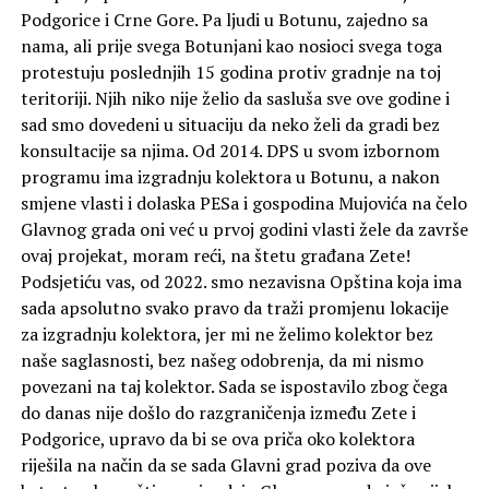
Podgorice i Crne Gore. Pa ljudi u Botunu, zajedno sa
nama, ali prije svega Botunjani kao nosioci svega toga
protestuju poslednjih 15 godina protiv gradnje na toj
teritoriji. Njih niko nije želio da sasluša sve ove godine i
sad smo dovedeni u situaciju da neko želi da gradi bez
konsultacije sa njima. Od 2014. DPS u svom izbornom
programu ima izgradnju kolektora u Botunu, a nakon
smjene vlasti i dolaska PESa i gospodina Mujovića na čelo
Glavnog grada oni već u prvoj godini vlasti žele da završe
ovaj projekat, moram reći, na štetu građana Zete!
Podsjetiću vas, od 2022. smo nezavisna Opština koja ima
sada apsolutno svako pravo da traži promjenu lokacije
za izgradnju kolektora, jer mi ne želimo kolektor bez
naše saglasnosti, bez našeg odobrenja, da mi nismo
povezani na taj kolektor. Sada se ispostavilo zbog čega
do danas nije došlo do razgraničenja između Zete i
Podgorice, upravo da bi se ova priča oko kolektora
riješila na način da se sada Glavni grad poziva da ove