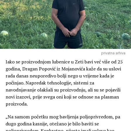
međutim upravo je ova lokacija bila definisana planskom
dokumentacijom kao odgovarajuća za ovu namjenu”,
kaže Asanović.
Lokacija na kojoj se gradi Vatrogasni dom je početna
tačka teritorije opštine, te recimo u slučaju intervencija
u priobalju jezera mora se proći čitava Zeta.
privatna arhiva
Vatrogascima će recimo, biti bliže Zelenika nego
Golubovci. Asanović ne smatra da će to predstavljati
Iako se proizvodnjom lubenice u Zeti bavi već više od 25
problem u radu vatrogasaca.
godina, Dragan Popović iz Mojanovića kaže da su uslovi
rada danas neuporedivo bolji nego u vrijeme kada je
“Ne smatramo da će lokacija predstavljati prepreku za
počinjao. Napredak tehnologije, sistemi za
efikasno djelovanje Službe zaštite i spašavanja. Prilikom
navodnjavanje olakšali su proizvodnju, ali su se pojavili
planiranja vodilo se računa o saobraćajnoj povezanosti i
novi izazovi, prije svega oni koji se odnose na plasman
mogućnosti brzog izlaska vozila na glavne putne pravce.
proizvoda.
Cilj nije da objekat bude u administrativnom centru, već
na lokaciji sa koje će se moći efikasno pokrivati cijela
„Na samom početku mog bavljenja poljoprivredom, pa
teritorija opštine i omogućiti brz odgovor u svim
dugo godina kasnije, otežano je bilo baviti se
dijelovima Zete”, kazao je Asanović.
poljoprivredom. Konkretno, nijeste imali uslove kao