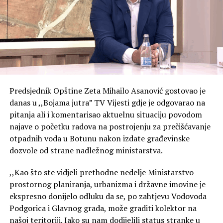
Predsjednik Opštine Zeta Mihailo Asanović gostovao je
danas u ,,Bojama jutra” TV Vijesti gdje je odgovarao na
pitanja ali i komentarisao aktuelnu situaciju povodom
najave o početku radova na postrojenju za prečišćavanje
otpadnih voda u Botunu nakon izdate građevinske
dozvole od strane nadležnog ministarstva.
,,Kao što ste vidjeli prethodne nedelje Ministarstvo
prostornog planiranja, urbanizma i državne imovine je
ekspresno donijelo odluku da se, po zahtjevu Vodovoda
Podgorica i Glavnog grada, može graditi kolektor na
našoj teritoriji. Iako su nam dodijelili status stranke u