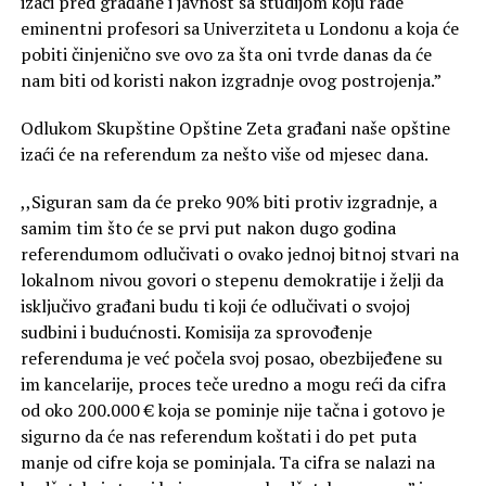
izaći pred građane i javnost sa studijom koju rade
eminentni profesori sa Univerziteta u Londonu a koja će
pobiti činjenično sve ovo za šta oni tvrde danas da će
nam biti od koristi nakon izgradnje ovog postrojenja.”
Odlukom Skupštine Opštine Zeta građani naše opštine
izaći će na referendum za nešto više od mjesec dana.
,,Siguran sam da će preko 90% biti protiv izgradnje, a
samim tim što će se prvi put nakon dugo godina
referendumom odlučivati o ovako jednoj bitnoj stvari na
lokalnom nivou govori o stepenu demokratije i želji da
isključivo građani budu ti koji će odlučivati o svojoj
sudbini i budućnosti. Komisija za sprovođenje
referenduma je već počela svoj posao, obezbijeđene su
im kancelarije, proces teče uredno a mogu reći da cifra
od oko 200.000 € koja se pominje nije tačna i gotovo je
sigurno da će nas referendum koštati i do pet puta
manje od cifre koja se pominjala. Ta cifra se nalazi na