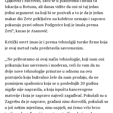
Ljajkovići i Mitrovići, zato se u planovima i birala ta
lokacija u Botunu, ali danas vidite da oni ni taj jedan
jedini argument na koji bi se pozivali a to je da je jedan
makar dio Zete priključen na kolektor nemaju i zapravo
pokazuju pravi odnos Podgorice koji je imala prema
Zeti”, kazao je Asanović.
Kritički osvrt imao je i prema tehnolgiji turske firme koja
je ovaj metod rada predstavila savremenim.
,,Ne prihvatamo ni ovaj način tehnologije, koji nam oni
prikazuju kao savremen i moderan, reći ću vam da su
dvije nove tehnologije prisutne u odnosu na ovu
postojeću koju bukvalno žele da nam prodaju, da ne
pominjem spalionicu koja se u poslednjih 20 godina
nigdje nije napravila, a koja ispušta kancerogene
materije i koja je zapravo najveći zagađivač. Pokušali su u
Zagrebu da je naprave, građani nisu dozvolili, pokušali su
u još nekim mjestima, nisu uspjeli, mi ćemo vrlo brzo