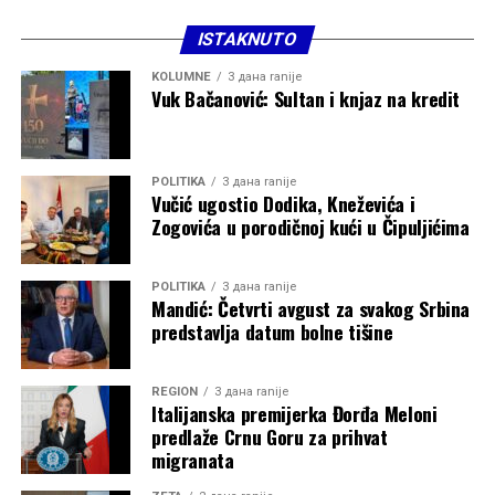
ISTAKNUTO
KOLUMNE
3 дана ranije
Vuk Bačanović: Sultan i knjaz na kredit
POLITIKA
3 дана ranije
Vučić ugostio Dodika, Kneževića i
Zogovića u porodičnoj kući u Čipuljićima
POLITIKA
3 дана ranije
Mandić: Četvrti avgust za svakog Srbina
predstavlja datum bolne tišine
REGION
3 дана ranije
Italijanska premijerka Đorđa Meloni
predlaže Crnu Goru za prihvat
migranata