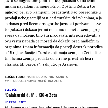
,,Što se migracione politike tiče, pokušali su da jednim
niskim napadom na mene lično i Opštinu Zetu, u toj
njihovoj prljavoj kampanji, predstaviti kao posrednike u
prodaji nekog zemljišta u Zeti turskim državljanima, a ja
ih danas pred licem crnogorske javnosti pozivam da sve
to pokažu i dokažu jer mi nemamo ni metar zemlje prije
svega da možemo bilo šta prodavati, niti posredovati, a
ovu vrstu napada će morati da dokažu pred nadležnim
organima. Imam informaciju da postoji desetak porodica
iz Ukrajine, Rusije i Turske koji imaju zemlju u Zeti, ali je
tim licima zemlja prodata od strane privatnih lica i
vlasnika tih parcela” , zaključio je Asanović.
SLIČNE TEME:
CRNA GORA
ISTAKNUTO
MIHAILO ASANOVIĆ
OPŠTINA ZETA
SLEDEĆE
“Balabanski duh” u KIC-u Zeta
NE PROPUSTITE
Edukacija o ishrani bez glutena: Učenici gastronomije