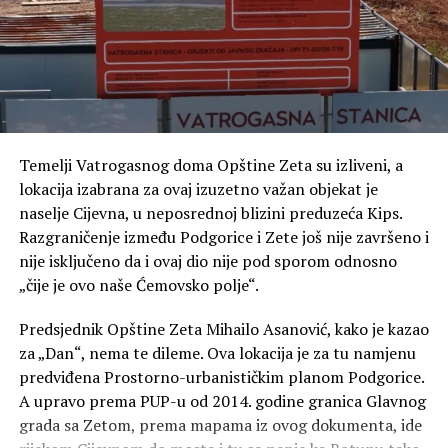
Poseban dio razgovora posvećen je FK Zeta, Zetskim
sportskim igrama i knjizi „Fudbal u Zeti“, u kojoj je
sabrao gotovo cijeli vijek fudbalske tradicije ovog kraja.
Temelji Vatrogasnog doma Opštine Zeta su izliveni, a
lokacija izabrana za ovaj izuzetno važan objekat je
naselje Cijevna, u neposrednoj blizini preduzeća Kips.
Razgraničenje između Podgorice i Zete još nije završeno i
nije isključeno da i ovaj dio nije pod sporom odnosno
„čije je ovo naše Ćemovsko polje“.
Predsjednik Opštine Zeta Mihailo Asanović, kako je kazao
za „Dan“, nema te dileme. Ova lokacija je za tu namjenu
predviđena Prostorno-urbanističkim planom Podgorice.
A upravo prema PUP-u od 2014. godine granica Glavnog
grada sa Zetom, prema mapama iz ovog dokumenta, ide