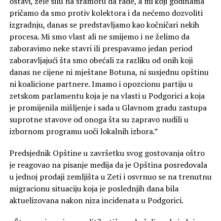
ostavi, žele silu na sramotu da rade, a mi koji godinama
pričamo da smo protiv kolektora i da nećemo dozvoliti
izgradnju, danas se predstavljamo kao kočničari nekih
procesa. Mi smo vlast ali ne smijemo i ne želimo da
zaboravimo neke stavri ili prespavamo jedan period
zaboravljajući šta smo obećali za razliku od onih koji
danas ne cijene ni mještane Botuna, ni susjednu opštinu
ni koalicione partnere. Imamo i opozcionu partiju u
zetskom parlamentu koja je na vlasti u Podgorici a koja
je promijenila mišljenje i sada u Glavnom gradu zastupa
suprotne stavove od onoga šta su zapravo nudili u
izbornom programu uoči lokalnih izbora.”
Predsjednik Opštine u završetku svog gostovanja oštro
je reagovao na pisanje medija da je Opština posredovala
u jednoj prodaji zemljišta u Zeti i osvrnuo se na trenutnu
migracionu situaciju koja je poslednjih dana bila
aktuelizovana nakon niza incidenata u Podgorici.