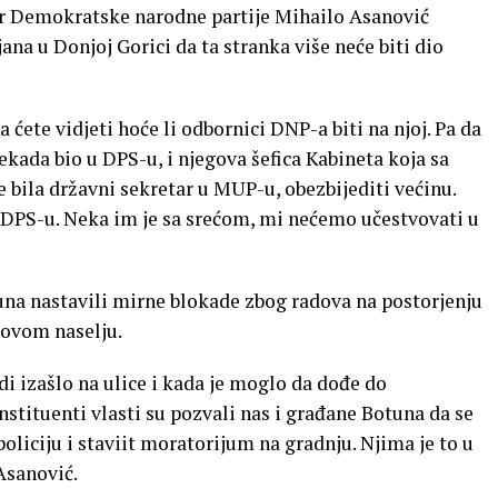
er Demokratske narodne partije Mihailo Asanović
ana u Donjoj Gorici da ta stranka više neće biti dio
ćete vidjeti hoće li odbornici DNP-a biti na njoj. Pa da
ekada bio u DPS-u, i njegova šefica Kabineta koja sa
e bila državni sekretar u MUP-u, obezbijediti većinu.
i DPS-u. Neka im je sa srećom, mi nećemo učestvovati u
una nastavili mirne blokade zbog radova na postorjenju
hovom naselju.
i izašlo na ulice i kada je moglo da dođe do
nstituenti vlasti su pozvali nas i građane Botuna da se
policiju i staviit moratorijum na gradnju. Njima je to u
Asanović.