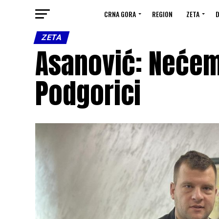
CRNA GORA
REGION
ZETA
D
ZETA
Asanović: Nećemo
Podgorici