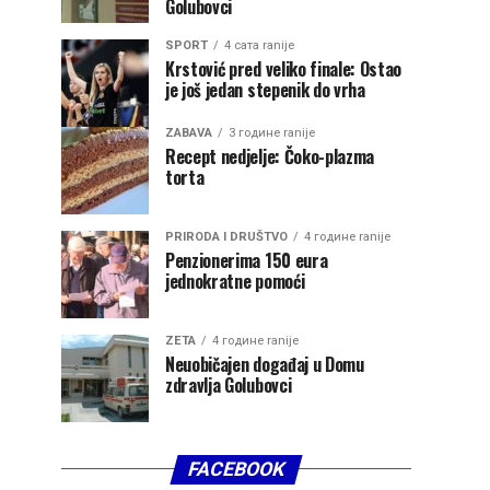
Golubovci
SPORT
4 сата ranije
Krstović pred veliko finale: Ostao
je još jedan stepenik do vrha
ZABAVA
3 године ranije
Recept nedjelje: Čoko-plazma
torta
PRIRODA I DRUŠTVO
4 године ranije
Penzionerima 150 eura
jednokratne pomoći
ZETA
4 године ranije
Neuobičajen događaj u Domu
zdravlja Golubovci
FACEBOOK