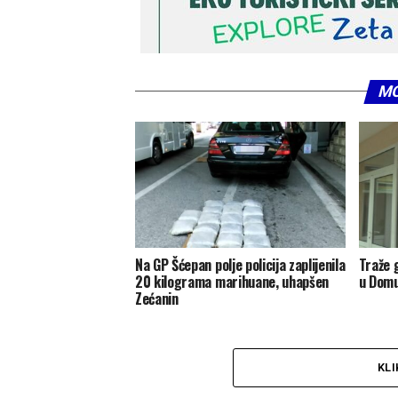
MO
Na GP Šćepan polje policija zaplijenila
Traže 
20 kilograma marihuane, uhapšen
u Domu
Zećanin
KLI