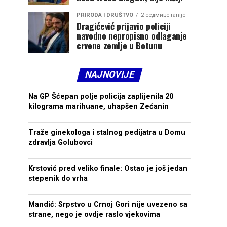
PRIRODA I DRUŠTVO
2 седмице ranije
Dragićević prijavio policiji
navodno nepropisno odlaganje
crvene zemlje u Botunu
NAJNOVIJE
Na GP Šćepan polje policija zaplijenila 20
kilograma marihuane, uhapšen Zećanin
Traže ginekologa i stalnog pedijatra u Domu
zdravlja Golubovci
Krstović pred veliko finale: Ostao je još jedan
stepenik do vrha
Mandić: Srpstvo u Crnoj Gori nije uvezeno sa
strane, nego je ovdje raslo vjekovima