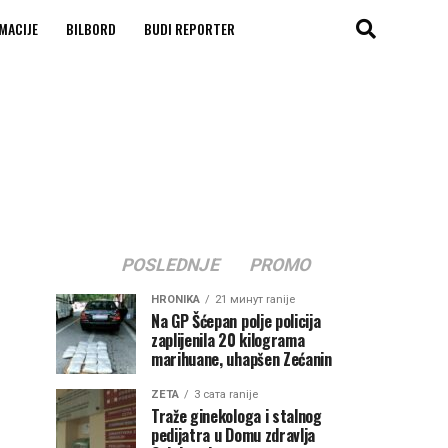
MACIJE
BILBORD
BUDI REPORTER
POSLEDNJE
PROMO
HRONIKA
21 минут ranije
Na GP Šćepan polje policija
zaplijenila 20 kilograma
marihuane, uhapšen Zećanin
ZETA
3 сата ranije
Traže ginekologa i stalnog
pedijatra u Domu zdravlja