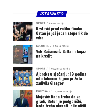
ISTAKNUTO
SPORT
4 сата ranije
Krstović pred veliko finale:
Ostao je još jedan stepenik do
vrha
KOLUMNE
4 дана ranije
Vuk Bačanović: Sultan i knjaz
na kredit
SPORT
1 седмица ranije
Ajbroks u sjećanju: 19 godina
od utakmice kojom je Zeta
zadivila Glazgov
POLITIKA
1 седмица ranije
Mujović: Kada treba da se
gradi, Botun je podgorički,
kada treba ulagati, nije ničiji