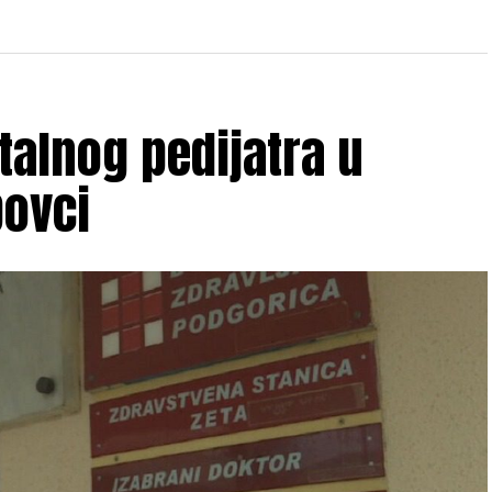
talnog pedijatra u
bovci