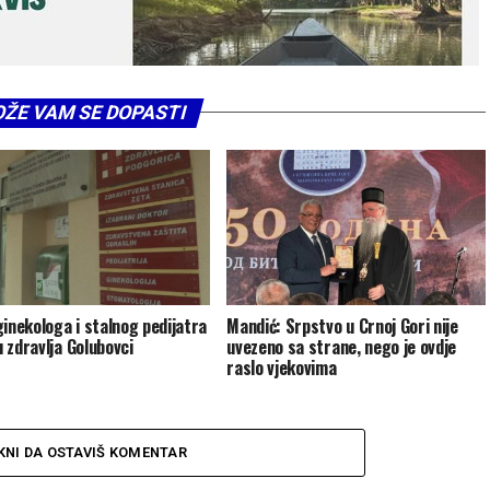
ŽE VAM SE DOPASTI
ginekologa i stalnog pedijatra
Mandić: Srpstvo u Crnoj Gori nije
 zdravlja Golubovci
uvezeno sa strane, nego je ovdje
raslo vjekovima
KNI DA OSTAVIŠ KOMENTAR