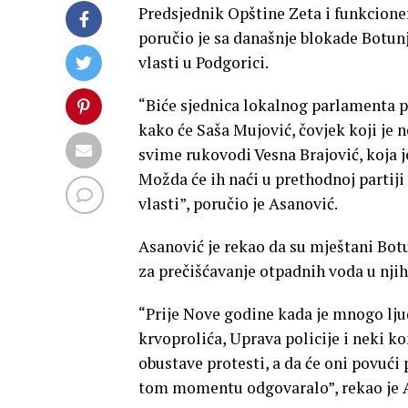
Predsjednik Opštine Zeta i funkcion
poručio je sa današnje blokade Botunj
vlasti u Podgorici.
“Biće sjednica lokalnog parlamenta pa 
kako će Saša Mujović, čovjek koji je n
svime rukovodi Vesna Brajović, koja j
Možda će ih naći u prethodnoj partij
vlasti”, poručio je Asanović.
Asanović je rekao da su mještani Bot
za prečišćavanje otpadnih voda u nji
“Prije Nove godine kada je mnogo ljud
krvoprolića, Uprava policije i neki ko
obustave protesti, a da će oni povući 
tom momentu odgovaralo”, rekao je 