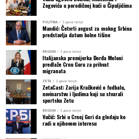
Zogovića u porodičnoj kući u Čipuljićima
POLITIKA
3 дана ranije
Mandić: Četvrti avgust za svakog Srbina
predstavlja datum bolne tišine
REGION
3 дана ranije
Italijanska premijerka Đorđa Meloni
predlaže Crnu Goru za prihvat
migranata
ZETA
2 дана ranije
ZetaCast: Zarija Kračković o fudbalu,
novinarstvu i ljudima koji su stvarali
sportsku Zetu
REGION
3 дана ranije
Vučić: Srbi u Crnoj Gori da gledaju ko
radi u njihovom interesu