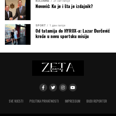
KOLUMNE
21 сат ranije
Novović: Ko je i šta je izdajnik?
SPORT
1 дан ranije
Od tatamija do HYROX-a: Lazar Đurčević
kreće u novu sportsku misiju
SVE VIJESTI
POLITIKA PRIVATNOSTI
IMPRESSUM
BUDI REPORTER