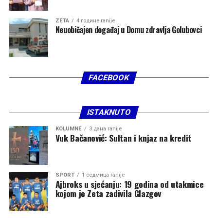
potpredsjednik NSD-a i predsjednik Opštine Nikšić
Marko Kovačević, a u njoj će biti i poslanik Vuko
ZETA
4 године ranije
Neuobičajen događaj u Domu zdravlja Golubovci
Todorović, kao i stranački funkcioneri Goran Kiković i
Milutin Jovančević.
FACEBOOK
ISTAKNUTO
KOLUMNE
3 дана ranije
Vuk Bačanović: Sultan i knjaz na kredit
SPORT
1 седмица ranije
Ajbroks u sjećanju: 19 godina od utakmice
kojom je Zeta zadivila Glazgov