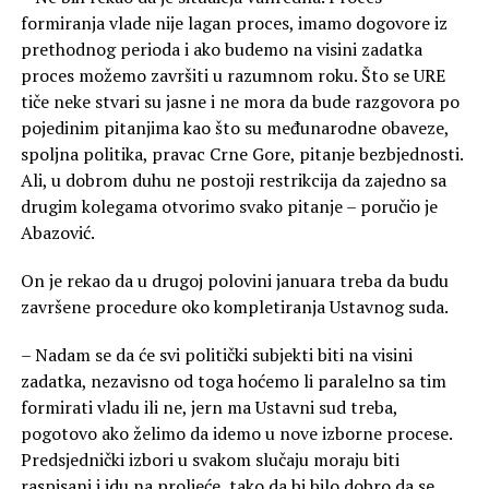
formiranja vlade nije lagan proces, imamo dogovore iz
prethodnog perioda i ako budemo na visini zadatka
proces možemo završiti u razumnom roku. Što se URE
tiče neke stvari su jasne i ne mora da bude razgovora po
pojedinim pitanjima kao što su međunarodne obaveze,
spoljna politika, pravac Crne Gore, pitanje bezbjednosti.
Ali, u dobrom duhu ne postoji restrikcija da zajedno sa
drugim kolegama otvorimo svako pitanje – poručio je
Abazović.
On je rekao da u drugoj polovini januara treba da budu
završene procedure oko kompletiranja Ustavnog suda.
– Nadam se da će svi politički subjekti biti na visini
zadatka, nezavisno od toga hoćemo li paralelno sa tim
formirati vladu ili ne, jern ma Ustavni sud treba,
pogotovo ako želimo da idemo u nove izborne procese.
Predsjednički izbori u svakom slučaju moraju biti
raspisani i idu na proljeće, tako da bi bilo dobro da se