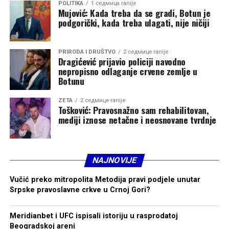
POLITIKA
1 седмица ranije
Mujović: Kada treba da se gradi, Botun je
podgorički, kada treba ulagati, nije ničiji
PRIRODA I DRUŠTVO
2 седмице ranije
Dragićević prijavio policiji navodno
nepropisno odlaganje crvene zemlje u
Botunu
ZETA
2 седмице ranije
Tošković: Pravosnažno sam rehabilitovan,
mediji iznose netačne i neosnovane tvrdnje
NAJNOVIJE
Vučić preko mitropolita Metodija pravi podjele unutar
Srpske pravoslavne crkve u Crnoj Gori?
Meridianbet i UFC ispisali istoriju u rasprodatoj
Beogradskoj areni