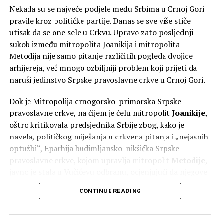
Nekada su se najveće podjele među Srbima u Crnoj Gori
pravile kroz političke partije. Danas se sve više stiče
utisak da se one sele u Crkvu. Upravo zato posljednji
sukob između mitropolita Joanikija i mitropolita
Metodija nije samo pitanje različitih pogleda dvojice
arhijereja, već mnogo ozbiljniji problem koji prijeti da
naruši jedinstvo Srpske pravoslavne crkve u Crnoj Gori.
Dok je Mitropolija crnogorsko-primorska Srpske
pravoslavne crkve, na čijem je čelu mitropolit
Joanikije
,
oštro kritikovala predsjednika Srbije zbog, kako je
navela, političkog miješanja u crkvena pitanja i „nejasnih
optužbi“, Eparhija budimljansko-nikšićka Srpske
pravoslavne crkve, kojom upravlja mitropolit
Metodije
,
javno je stala u Vučićevu odbranu, ocjenjujući da njegove
poruke doprinose očuvanju jedinstva Srpske pravoslavne
CONTINUE READING
crkve.
Polemika je uslijedila nakon Vučićevih izjava tokom