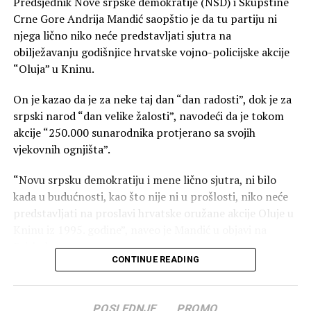
Predsjednik Nove srpske demokratije (NSD) i Skupštine
počinjenih tokom i nakon vojne operacije”, navela je
Crne Gore Andrija Mandić saopštio je da tu partiju ni
Andrić.
njega lično niko neće predstavljati sjutra na
obilježavanju godišnjice hrvatske vojno-policijske akcije
Dalje navodi da put ka Evropskoj uniji podrazumijeva i
“Oluja” u Kninu.
teške razgovore sa partnerima, ali da Crna Gora u njih
mora ući spremna da se čuje i njena strana istorije.
On je kazao da je za neke taj dan “dan radosti”, dok je za
srpski narod “dan velike žalosti”, navodeći da je tokom
“Dobrosusjedski odnosi ne smiju zahtijevati da se
akcije “250.000 sunarodnika protjerano sa svojih
odreknemo sjećanja, jer evropska budućnost ne može
vjekovnih ognjišta”.
biti izgrađena na zaboravu žrtava. Nema zaborava za
stradale i prognane u “Oluji”. Crnoj Gori nije mjesto na
“Novu srpsku demokratiju i mene lično sjutra, ni bilo
njenoj proslavi, ni preko otpravnika poslova, ni preko
kada u budućnosti, kao što nije ni u prošlosti, niko neće
bilo kojeg drugog zvaničnog predstavnika”, zaključila je
predstavljati na proslavi hrvatske oružane akcije Oluje u
Andrić.
Kninu iz 1995. godine”, naveo je Mandić u objavi na
Fejsbuku.
CONTINUE READING
Šef parlamenta je podsjetio da je, kako je naveo, jedan od
rijetkih srpskih političara kome je zabranjen ulazak u
POSLEDNJE
PROMO
Hrvatsku zbog usvajanja Rezolucije o osudi genocida u