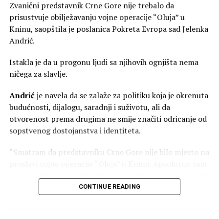
Zvanični predstavnik Crne Gore nije trebalo da
sredstvo u političkim sukobima koji nemaju mnogo veze
prisustvuje obilježavanju vojne operacije “Oluja” u
sa Jevanđeljem.
Kninu, saopštila je poslanica Pokreta Evropa sad Jelenka
Odluka Sabora SPC da Eparhiju budimljansko-nikšićku
Andrić.
uzdigne u rang mitropolije promijenilaje odnose unutar
Istakla je da u progonu ljudi sa njihovih ognjišta nema
same Srpske pravoslavne crkve u Crnoj Gori. Da li je taj
ničega za slavlje.
potez bio isključivo crkveni ili je imao i širu političku
dimenziju vjerovatno će biti tema rasprava još dugo.
Andrić
je navela da se zalaže za politiku koja je okrenuta
budućnosti, dijalogu, saradnji i suživotu, ali da
Najveći gubitnici u svemu ovome nijesu ni Vučić, ni
otvorenost prema drugima ne smije značiti odricanje od
Joanikije, ni Metodije. Gubitnici su vjernici koji od svojih
sopstvenog dostojanstva i identiteta.
duhovnih pastira očekuju mir, pomirenje i jedinstvo, a
umjesto toga svakodnevno svjedoče novim podjelama.
“Smatram da predstavniku Crne Gore nije bilo mjesto na
proslavi vojne operacije “Oluja” u Kninu. Apsolutno sam
Crkva je kroz istoriju opstajala onda kada je bila iznad
protiv odluke Ervina Ibrahimovića i Ministarstva vanjskih
dnevne politike. Onog trenutka kada politički interesi
poslova da pošalje predstavnika na proslavu”, kazala je
CONTINUE READING
počnu da određuju crkvene odnose, prestaje da bude
Andrić.
prostor okupljanja i postaje novo poprište sukoba.