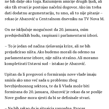
ne bih dalje oko toga. Razumijem amicije drugih ljudi, ali
oko tih stvari je postojao načelni dogovor. Ako im treba
dati dodatnu argumentaciju, tu smo, ali to nije pitanje –
rekao je Abazović u Centralnom dnevniku na TV Nova M.
On ne isključuje mogućnost da 20. januara, osim
predsjedničkih budu, raspisani i parlamentarni izbori.
– To je jedan od načina rješavanja krize, ali ne bih
prejudicirao ništa. Ako budemo morali da odemo na
parlamentarne izbore, nije ništa strašno. Ali moramo
kompletirati Ustavni sud – istakao je Abazović.
Upitan da li pregovori o formiranju nove vlade imaju
smisla ako smo već sada u problemu zbog
bevzbjednosnog sektora, te da li Vlada može biti
formirana do 20. januara, Abazović je rekao da se poslije
Nove godine mora sjesti da bi se definisale stvari.
– Ne bih rekao da je situaicja vanredna. Proces