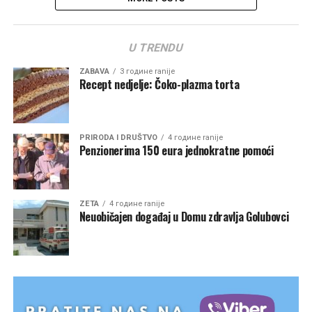
U TRENDU
ZABAVA
3 године ranije
Recept nedjelje: Čoko-plazma torta
PRIRODA I DRUŠTVO
4 године ranije
Penzionerima 150 eura jednokratne pomoći
ZETA
4 године ranije
Neuobičajen događaj u Domu zdravlja Golubovci