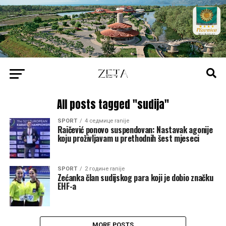
All posts tagged "sudija"
SPORT
4 седмице ranije
Raičević ponovo suspendovan: Nastavak agonije
koju proživljavam u prethodnih šest mjeseci
SPORT
2 године ranije
Zećanka član sudijskog para koji je dobio značku
EHF-a
MORE POSTS