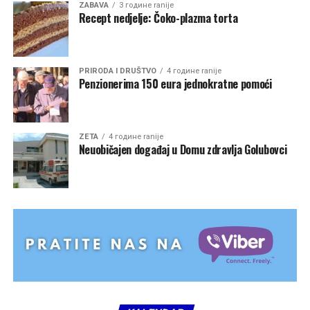
ZABAVA
3 године ranije
Recept nedjelje: Čoko-plazma torta
PRIRODA I DRUŠTVO
4 године ranije
Penzionerima 150 eura jednokratne pomoći
ZETA
4 године ranije
Neuobičajen događaj u Domu zdravlja Golubovci