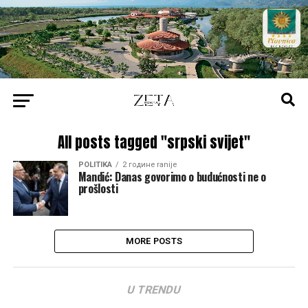
All posts tagged "srpski svijet"
POLITIKA
2 године ranije
Mandić: Danas govorimo o budućnosti ne o
prošlosti
MORE POSTS
U TRENDU