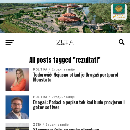
All posts tagged "rezultati"
POLITIKA
2 године ranije
Todorović: Nejasno otkad je Dragaš portparol
Monstata
POLITIKA
2 године ranije
Dragaš: Podaci o popisu tek kad bude provjeren i
gotov softver
ZETA
3 године ranije
Stanovnici Zete su ovako glasali na