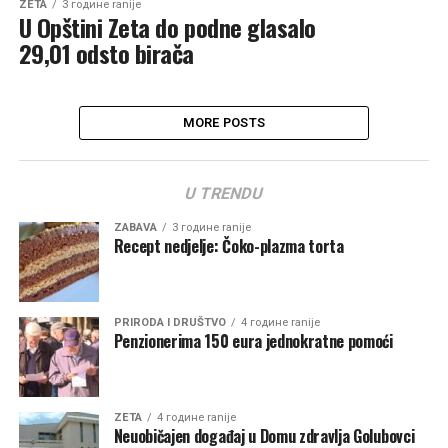
ZETA
3 године ranije
U Opštini Zeta do podne glasalo
29,01 odsto birača
MORE POSTS
U TRENDU
ZABAVA
3 године ranije
Recept nedjelje: Čoko-plazma torta
PRIRODA I DRUŠTVO
4 године ranije
Penzionerima 150 eura jednokratne pomoći
ZETA
4 године ranije
Neuobičajen događaj u Domu zdravlja Golubovci