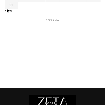
31
« јул
REKLAMA