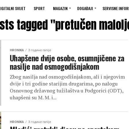
IGITALNI SVIJET
SPORT
MAGAZIN
DOGAĐAJI
SERVISNE INFOR
osts tagged "pretučen malolj
HRONIKA
3 године ranije
Uhapšene dvije osobe, osumnjičene za
nasilje nad osmogodišnjakom
Zbog nasilja nad osmogodišnjakom, ali i njegovim
dvije i tri godine starijim drugarima, po nalogu
Osnovnog državnog tužilaštva u Podgorici (ODT),
uhapšeni su M. M. i...
HRONIKA
3 године ranije