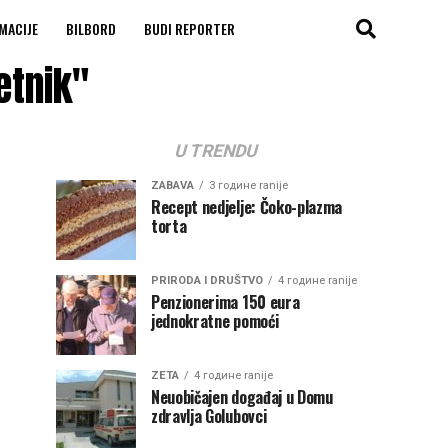
MACIJE
BILBORD
BUDI REPORTER
etnik"
U TRENDU
ZABAVA
3 године ranije
Recept nedjelje: Čoko-plazma
torta
PRIRODA I DRUŠTVO
4 године ranije
Penzionerima 150 eura
jednokratne pomoći
ZETA
4 године ranije
Neuobičajen događaj u Domu
zdravlja Golubovci