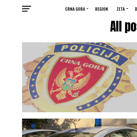
CRNA GORA
REGION
ZETA
D
All p