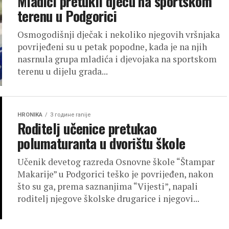
Mladići pretukli djecu na sportskom
terenu u Podgorici
Osmogodišnji dječak i nekoliko njegovih vršnjaka
povrijeđeni su u petak popodne, kada je na njih
nasrnula grupa mladića i djevojaka na sportskom
terenu u dijelu grada...
HRONIKA
3 године ranije
Roditelj učenice pretukao
polumaturanta u dvorištu škole
Učenik devetog razreda Osnovne škole “Štampar
Makarije” u Podgorici teško je povrijeđen, nakon
što su ga, prema saznanjima “Vijesti”, napali
roditelj njegove školske drugarice i njegovi...