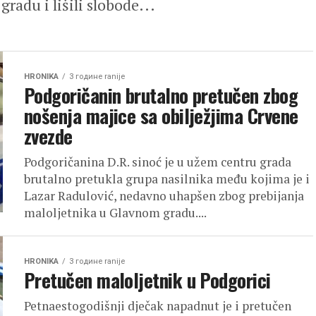
adu i lišili slobode...
HRONIKA
3 године ranije
Podgoričanin brutalno pretučen zbog
nošenja majice sa obilježjima Crvene
zvezde
Podgoričanina D.R. sinoć je u užem centru grada
brutalno pretukla grupa nasilnika među kojima je i
Lazar Radulović, nedavno uhapšen zbog prebijanja
maloljetnika u Glavnom gradu....
HRONIKA
3 године ranije
Pretučen maloljetnik u Podgorici
Petnaestogodišnji dječak napadnut je i pretučen