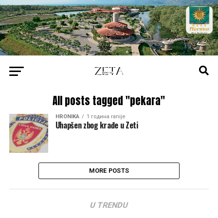
All posts tagged "pekara"
HRONIKA
1 година ranije
Uhapšen zbog krađe u Zeti
MORE POSTS
U TRENDU