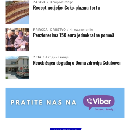
ZABAVA
3 године ranije
Recept nedjelje: Čoko-plazma torta
PRIRODA I DRUŠTVO
4 године ranije
Penzionerima 150 eura jednokratne pomoći
ZETA
4 године ranije
Neuobičajen događaj u Domu zdravlja Golubovci