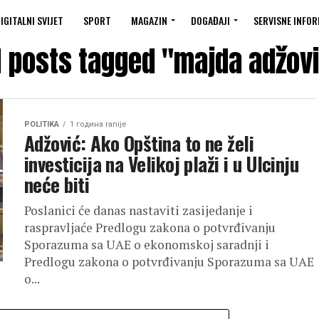
IGITALNI SVIJET
SPORT
MAGAZIN
DOGAĐAJI
SERVISNE INFOR
l posts tagged "majda adžov
POLITIKA
1 година ranije
Adžović: Ako Opština to ne želi
investicija na Velikoj plaži i u Ulcinju
neće biti
Poslanici će danas nastaviti zasijedanje i
raspravljaće Predlogu zakona o potvrđivanju
Sporazuma sa UAE o ekonomskoj saradnji i
Predlogu zakona o potvrđivanju Sporazuma sa UAE
o...