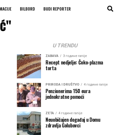
MACIJE
BILBORD
BUDI REPORTER
ić"
U TRENDU
ZABAVA
3 године ranije
Recept nedjelje: Čoko-plazma
torta
PRIRODA I DRUŠTVO
4 године ranije
Penzionerima 150 eura
jednokratne pomoći
ZETA
4 године ranije
Neuobičajen događaj u Domu
zdravlja Golubovci