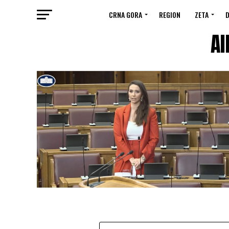
CRNA GORA
REGION
ZETA
D
Al