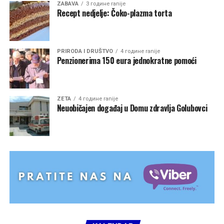
ZABAVA
3 године ranije
Recept nedjelje: Čoko-plazma torta
PRIRODA I DRUŠTVO
4 године ranije
Penzionerima 150 eura jednokratne pomoći
ZETA
4 године ranije
Neuobičajen događaj u Domu zdravlja Golubovci