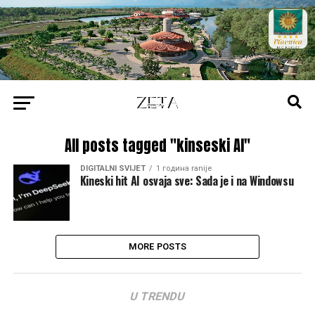
All posts tagged "kinseski AI"
DIGITALNI SVIJET
1 година ranije
Kineski hit AI osvaja sve: Sada je i na Windowsu
MORE POSTS
U TRENDU