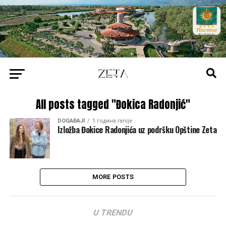
All posts tagged "Đokica Radonjić"
DOGAĐAJI
1 година ranije
Izložba Đokice Radonjića uz podršku Opštine Zeta
MORE POSTS
U TRENDU