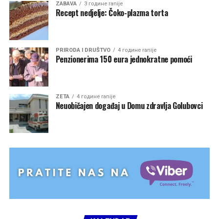
ZABAVA
3 године ranije
Recept nedjelje: Čoko-plazma torta
PRIRODA I DRUŠTVO
4 године ranije
Penzionerima 150 eura jednokratne pomoći
ZETA
4 године ranije
Neuobičajen događaj u Domu zdravlja Golubovci