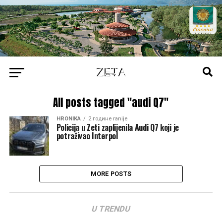
All posts tagged "audi Q7"
HRONIKA
2 године ranije
Policija u Zeti zaplijenila Audi Q7 koji je
potraživao Interpol
MORE POSTS
U TRENDU