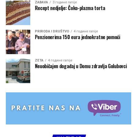
ZABAVA
3 године ranije
Recept nedjelje: Čoko-plazma torta
PRIRODA I DRUŠTVO
4 године ranije
Penzionerima 150 eura jednokratne pomoći
ZETA
4 године ranije
Neuobičajen događaj u Domu zdravlja Golubovci