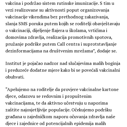
vakcina i podržao sistem rutinske imunizacije. S tim u
vezi realizovane su aktivnosti poput organizovanja
vakcinacije vikendima bez prethodnog zakazivanja,
slanja SMS poruka putem kojih se roditelji obavještavaju
o vakcinaciji, dijeljenje flajera u školama, vrtićima i
domovima zdravlja, realizacija promotivnih spotova,
pružanje podrške putem Call centra i suprotstavljanje
dezinformacijama na društvenim mrežama”, dodaje se.
Institut je pojačao nadzor nad slučajevima malih boginja
i preduzeće dodatne mjere kako bi se povećali vakcinalni
obuhvati.
“Apelujemo na roditelje da provjere vakcinalne kartone
djece, odazovu se redovnim i propuštenim
vakcinacijama, te da aktivno učestvuju u naporima
zaštite najosjetljivije populacije. Očekujemo podršku
građana u zajedničkom naporu očuvanja zdravlja naše
djece i zajednice od potencijalnih epidemija malih