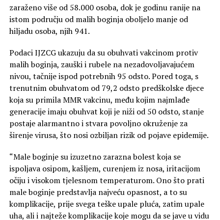
zaraženo više od 58.000 osoba, dok je godinu ranije na
istom području od malih boginja oboljelo manje od
hiljadu osoba, njih 941.
Podaci IJZCG ukazuju da su obuhvati vakcinom protiv
malih boginja, zauški i rubele na nezadovoljavajućem
nivou, tačnije ispod potrebnih 95 odsto. Pored toga, s
trenutnim obuhvatom od 79,2 odsto predškolske djece
koja su primila MMR vakcinu, među kojim najmlađe
generacije imaju obuhvat koji je niži od 50 odsto, stanje
postaje alarmantno i stvara povoljno okruženje za
širenje virusa, što nosi ozbiljan rizik od pojave epidemije.
“Male boginje su izuzetno zarazna bolest koja se
ispoljava osipom, kašljem, curenjem iz nosa, iritacijom
očiju i visokom tjelesnom temperaturom. Ono što prati
male boginje predstavlja najveću opasnost, a to su
komplikacije, prije svega teške upale pluća, zatim upale
uha, ali i najteže komplikacije koje mogu da se jave u vidu