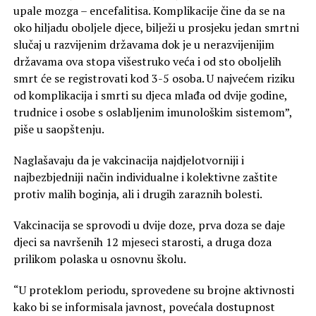
upale mozga – encefalitisa. Komplikacije čine da se na
oko hiljadu oboljele djece, bilježi u prosjeku jedan smrtni
slučaj u razvijenim državama dok je u nerazvijenijim
državama ova stopa višestruko veća i od sto oboljelih
smrt će se registrovati kod 3-5 osoba. U najvećem riziku
od komplikacija i smrti su djeca mlađa od dvije godine,
trudnice i osobe s oslabljenim imunološkim sistemom”,
piše u saopštenju.
Naglašavaju da je vakcinacija najdjelotvorniji i
najbezbjedniji način individualne i kolektivne zaštite
protiv malih boginja, ali i drugih zaraznih bolesti.
Vakcinacija se sprovodi u dvije doze, prva doza se daje
djeci sa navršenih 12 mjeseci starosti, a druga doza
prilikom polaska u osnovnu školu.
“U proteklom periodu, sprovedene su brojne aktivnosti
kako bi se informisala javnost, povećala dostupnost