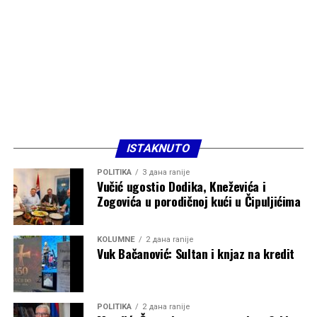
ISTAKNUTO
POLITIKA
3 дана ranije
Vučić ugostio Dodika, Kneževića i
Zogovića u porodičnoj kući u Čipuljićima
KOLUMNE
2 дана ranije
Vuk Bačanović: Sultan i knjaz na kredit
POLITIKA
2 дана ranije