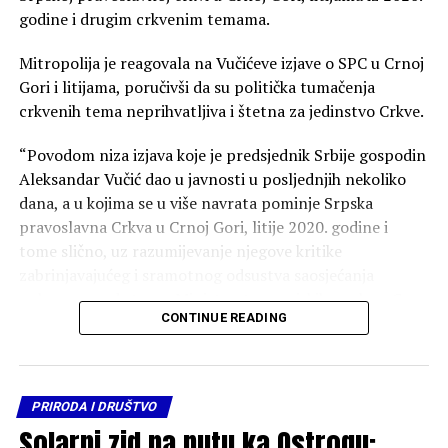
godine i drugim crkvenim temama.
Mitropolija je reagovala na Vučićeve izjave o SPC u Crnoj
Gori i litijama, poručivši da su politička tumačenja
crkvenih tema neprihvatljiva i štetna za jedinstvo Crkve.
“Povodom niza izjava koje je predsjednik Srbije gospodin
Aleksandar Vučić dao u javnosti u posljednjih nekoliko
dana, a u kojima se u više navrata pominje Srpska
pravoslavna Crkva u Crnoj Gori, litije 2020. godine i
tome slično, uz razumijevanje njegove kritike
zabrinjavajućeg i sramotnog odsustva saosjećanja
pokazanog od strane Ministarstva vanjskih poslova Crne
CONTINUE READING
Gore prema stradanju srpskog naroda u akciji „Oluja“
slanjem predstavnika naše zemlje na „proslavu“
obilježavanja godišnjice tog etničkog čišćenja, osjećamo
pastirsku obavezu da reagujemo na neka politička
PRIRODA I DRUŠTVO
tumačenja crkvenih tema, ostavljajući one političke i
Solarni zid na putu ka Ostrogu:
ideološke teme političarima i ideolozima”, piše u