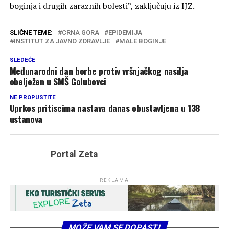
boginja i drugih zaraznih bolesti”, zaključuju iz IJZ.
SLIČNE TEME:
CRNA GORA
EPIDEMIJA
INSTITUT ZA JAVNO ZDRAVLJE
MALE BOGINJE
SLEDEĆE
Međunarodni dan borbe protiv vršnjačkog nasilja
obelježen u SMŠ Golubovci
NE PROPUSTITE
Uprkos pritiscima nastava danas obustavljena u 138
ustanova
Portal Zeta
REKLAMA
MOŽE VAM SE DOPASTI