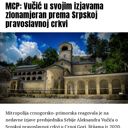
MCP: Vučić u svojim izjavama
zlonamjeran prema Srpskoj
pravoslavnoj crkvi
Mitropolija crnogorsko-primorska reagovala je na
nedavne izjave predsjednika Srbije Aleksandra Vučića o
Srpskoj pravoslavnoj crkvi u Crnoj Gori, litijama iz 2020.