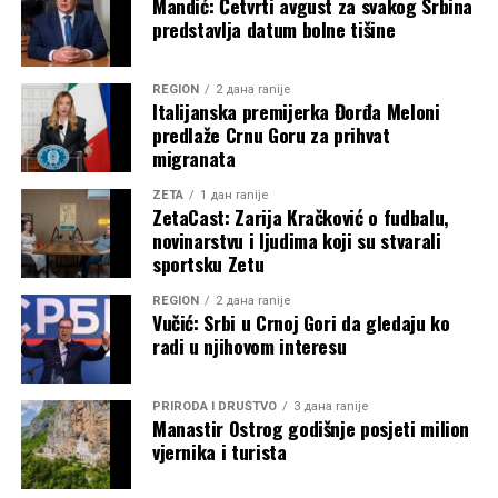
Mandić: Četvrti avgust za svakog Srbina
predstavlja datum bolne tišine
REGION
2 дана ranije
Italijanska premijerka Đorđa Meloni
predlaže Crnu Goru za prihvat
migranata
ZETA
1 дан ranije
ZetaCast: Zarija Kračković o fudbalu,
novinarstvu i ljudima koji su stvarali
sportsku Zetu
REGION
2 дана ranije
Vučić: Srbi u Crnoj Gori da gledaju ko
radi u njihovom interesu
PRIRODA I DRUŠTVO
3 дана ranije
Manastir Ostrog godišnje posjeti milion
vjernika i turista