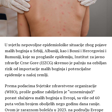
U svjetlu nepovoljne epidemiološke situacije zbog pojave
malih boginja u Srbiji, Albaniji, kao i Bosni i Hercegovini i
Rumuniji, koje su proglasile epidemiju, Institut za javno
zdravlje Crne Gore (IJZCG) skrenuo je pažnju na ozbiljan
rizik od importacije malih boginja i potencijalne
epidemije u našoj zemlji.
Prema podacima Svjetske zdravstvene organizacije
(WHO), prošle godine zabilježen je “uznemirujući”
porast slučajeva malih boginja u Evropi, sa više od 60
puta većim brojem oboljelih nego godinu dana ranije.
Ovom je zaraznom bolešću u 2023. na području Evrope