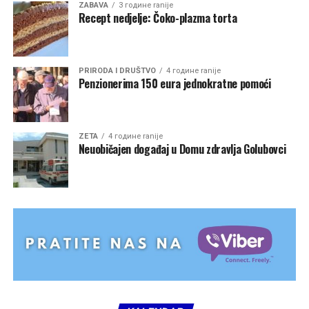
ZABAVA
3 године ranije
Recept nedjelje: Čoko-plazma torta
PRIRODA I DRUŠTVO
4 године ranije
Penzionerima 150 eura jednokratne pomoći
ZETA
4 године ranije
Neuobičajen događaj u Domu zdravlja Golubovci