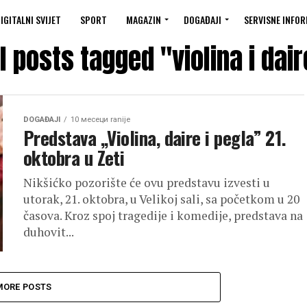
IGITALNI SVIJET
SPORT
MAGAZIN
DOGAĐAJI
SERVISNE INFOR
ll posts tagged "violina i dair
DOGAĐAJI
10 месеци ranije
Predstava ,,Violina, daire i pegla” 21.
oktobra u Zeti
Nikšićko pozorište će ovu predstavu izvesti u
utorak, 21. oktobra, u Velikoj sali, sa početkom u 20
časova. Kroz spoj tragedije i komedije, predstava na
duhovit...
MORE POSTS