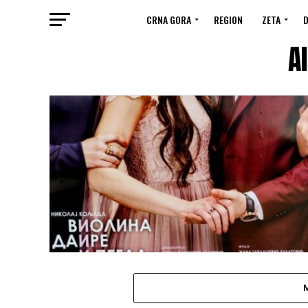
CRNA GORA
REGION
ZETA
D
A