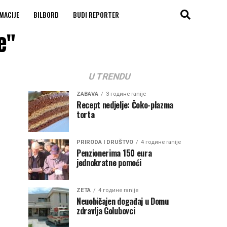
MACIJE
BILBORD
BUDI REPORTER
e"
U TRENDU
ZABAVA
3 године ranije
Recept nedjelje: Čoko-plazma
torta
PRIRODA I DRUŠTVO
4 године ranije
Penzionerima 150 eura
jednokratne pomoći
ZETA
4 године ranije
Neuobičajen događaj u Domu
zdravlja Golubovci