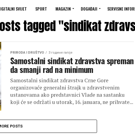
IGITALNI SVIJET
SPORT
MAGAZIN
DOGAĐAJI
SERVISNE INFOR
posts tagged "sindikat zdrav
PRIRODA I DRUŠTVO
3 године ranije
Samostalni sindikat zdravstva spreman
da smanji rad na minimum
Samostalni sindikat zdravstva Crne Gore
organizovaće generalni štrajk u zdravstvenim
ustanovama ako predstavnici Vlade na sastanku
koji će se održati u utorak, 16. januara, ne prihvate...
MORE POSTS