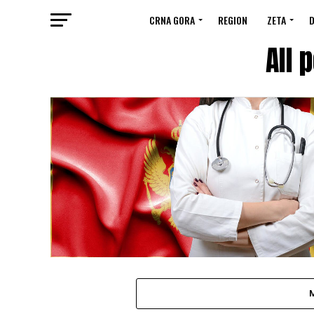
CRNA GORA
REGION
ZETA
D
All 