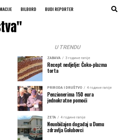
MACIJE
BILBORD
BUDI REPORTER
stva"
U TRENDU
ZABAVA
3 године ranije
Recept nedjelje: Čoko-plazma
torta
PRIRODA I DRUŠTVO
4 године ranije
Penzionerima 150 eura
jednokratne pomoći
ZETA
4 године ranije
Neuobičajen događaj u Domu
zdravlja Golubovci