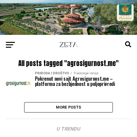
All posts tagged "agrosigurnost.me"
PRIRODA I DRUŠTVO
9 месеци ranije
Pokrenut novi sajt Agrosigurnost.me –
platforma za bezbjednost u poljoprivredi
MORE POSTS
U TRENDU