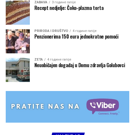
ZABAVA
3 године ranije
Recept nedjelje: Čoko-plazma torta
PRIRODA I DRUŠTVO
4 године ranije
Penzionerima 150 eura jednokratne pomoći
ZETA
4 године ranije
Neuobičajen događaj u Domu zdravlja Golubovci