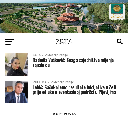
ZETA
2 месеца ranije
Radmila Vučković: Snaga zajedništva mijenja
zajednicu
POLITIKA
2 месеца ranije
Lekić: Sačekaćemo rezultate inicijative u Zeti
prije odluke o eventualnoj podršci u Pljevljima
MORE POSTS