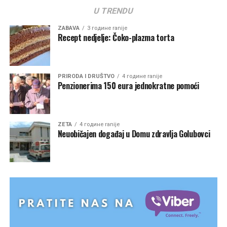
U TRENDU
ZABAVA
3 године ranije
Recept nedjelje: Čoko-plazma torta
PRIRODA I DRUŠTVO
4 године ranije
Penzionerima 150 eura jednokratne pomoći
ZETA
4 године ranije
Neuobičajen događaj u Domu zdravlja Golubovci